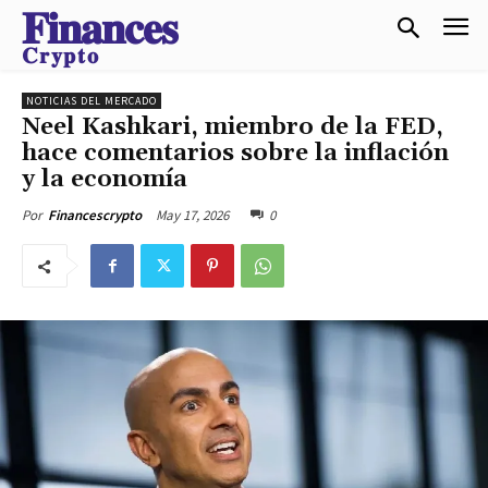
𝐅𝐢𝐧𝐚𝐧𝐜𝐞𝐬
𝐂𝐫𝐲𝐩𝐭𝐨
NOTICIAS DEL MERCADO
Neel Kashkari, miembro de la FED,
hace comentarios sobre la inflación
y la economía
May 17, 2026
0
Por
Financescrypto