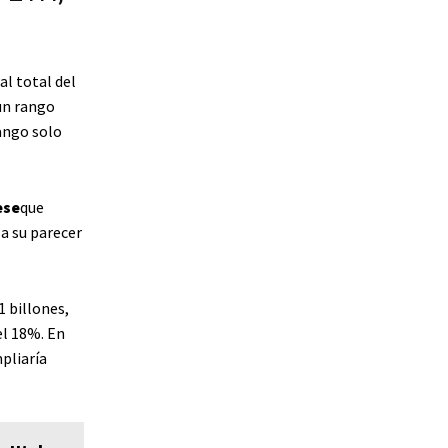
al total del
un rango
ango solo
ese
que
 a su parecer
 billones,
el 18%. En
pliaría