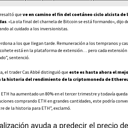
resaltó que
ve en camino el fin del coetáneo ciclo alcista de 
das
. «La ola final del charnela de Bitcoin se está formando», dijo d
ndo al cuidado a los inversionistas.
erdona a los que llegan tarde. Remuneración a los tempranos y cas
l cohete está en la plataforma de extensión… pero cada extensión
ado”, sentenció.
a, el trader Cas Abbé distinguió que
este es hasta ahora el mejo
 la historia del rendimiento de la criptomoneda de Ether
 ETH ha aumentado un 80% en el tercer trimestre y todavía queda
tuciones comprando ETH en grandes cantidades, este podría conver
re de la historia para ETH”, exclamó.
alización ayuda a predecir el precio d