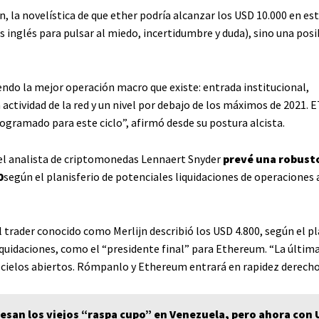
n, la novelística de que ether podría alcanzar los USD 10.000 en est
s inglés para pulsar al miedo, incertidumbre y duda), sino una posi
endo la mejor operación macro que existe: entrada institucional,
actividad de la red y un nivel por debajo de los máximos de 2021. 
ogramado para este ciclo”, afirmó desde su postura alcista.
 el analista de criptomonedas Lennaert Snyder
prevé una robusto
0
según el planisferio de potenciales liquidaciones de operaciones
l trader conocido como Merlijn describió los USD 4.800, según el pl
iquidaciones, como el “presidente final” para Ethereum. “La últim
 cielos abiertos. Rómpanlo y Ethereum entrará en rapidez derecho
esan los viejos “raspa cupo” en Venezuela, pero ahora con