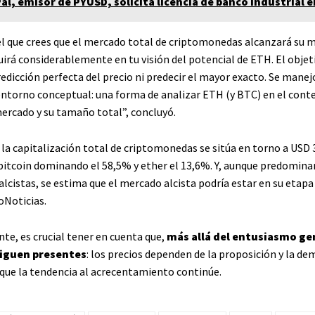
al, emisor de PYUSD, solicita licencia de banco industrial 
el que crees que el mercado total de criptomonedas alcanzará su 
luirá considerablemente en tu visión del potencial de ETH. El objet
edicción perfecta del precio ni predecir el mayor exacto. Se manej
entorno conceptual: una forma de analizar ETH (y BTC) en el conte
ercado y su tamaño total”, concluyó.
la capitalización total de criptomonedas se sitúa en torno a USD 
 bitcoin dominando el 58,5% y ether el 13,6%. Y, aunque predomina
lcistas, se estima que el mercado alcista podría estar en su etapa
oNoticias.
te, es crucial tener en cuenta que,
más allá del entusiasmo ge
iguen presentes
: los precios dependen de la proposición y la de
e que la tendencia al acrecentamiento continúe.