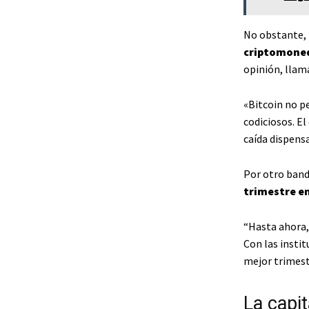
No obstante, 
criptomone
opinión, llama
«Bitcoin no p
codiciosos. E
caída dispens
Por otro band
trimestre en
“Hasta ahora,
Con las insti
mejor trimest
La capit