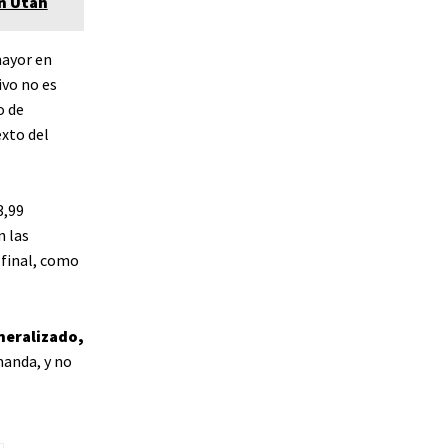
en Utah
mayor en
ivo no es
o de
xto del
3,99
n las
 final, como
neralizado,
manda, y no