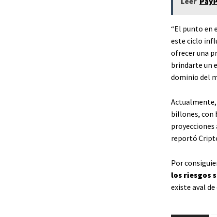
Leer
PayP
“El punto en 
este ciclo inf
ofrecer una pr
brindarte un 
dominio del m
Actualmente, 
billones, con
proyecciones a
reportó Cript
Por consiguien
los
riesgos
s
existe aval d