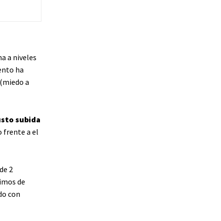
a a niveles
ento ha
 (miedo a
usto subida
 frente a el
de 2
ximos de
do con