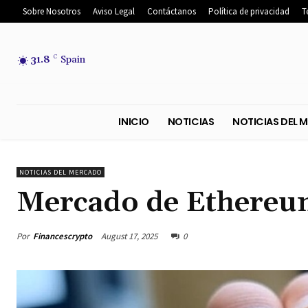
Sobre Nosotros
Aviso Legal
Contáctanos
Política de privacidad
T
31.8
C
Spain
INICIO
NOTICIAS
NOTICIA
NOTICIAS DEL MERCADO
Mercado de Ethereu
Por
Financescrypto
August 17, 2025
0