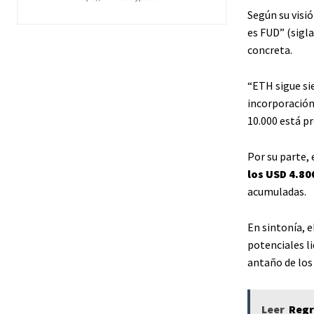
Según su visió
es FUD” (sigla
concreta.
“ETH sigue si
incorporación 
10.000 está pr
Por su parte,
los USD 4.80
acumuladas.
En sintonía, e
potenciales l
antaño de los
Leer
Regr