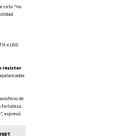
e ciclo “no
bilidad
ETH a USD
 resistor
 apalancadas
anisferio de
a fortaleza
”, expresó.
 USDT