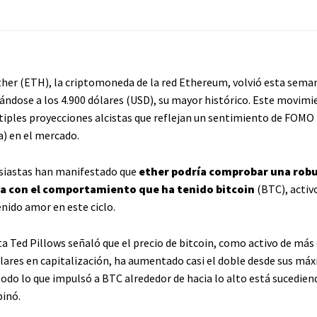
ether (ETH), la criptomoneda de la red Ethereum, volvió esta seman
cándose a los 4.900 dólares (USD), su mayor histórico. Este movimi
iples proyecciones alcistas que reflejan un sentimiento de FOMO
a) en el mercado.
siastas han manifestado que
ether podría comprobar una rob
ra con el comportamiento que ha tenido bitcoin
(BTC), activo
nido amor en este ciclo.
ta Ted Pillows señaló que el precio de bitcoin, como activo de más 
ólares en capitalización, ha aumentado casi el doble desde sus má
todo lo que impulsó a BTC alrededor de hacia lo alto está sucedien
inó.