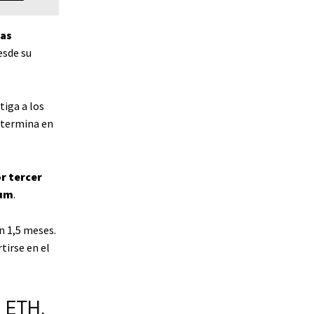
las
esde su
tiga a los
 termina en
r tercer
eum
.
n 1,5 meses.
tirse en el
e ETH,