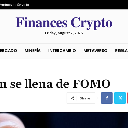
érminos de Servicio
𝐅𝐢𝐧𝐚𝐧𝐜𝐞𝐬 𝐂𝐫𝐲𝐩𝐭𝐨
Friday, August 7, 2026
S DEL MERCADO
MINERÍA
INTERCAMBIO
METAVER
m se llena de FOMO
Share