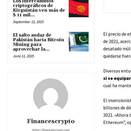
Los intercambios
criptográficos de
Kirguistán ven más de
$ 11 mil...
September 12, 2025
El precio de 
El salto audaz de
Pakistán hacia Bitcoin
de 2021, acer
Mining para
desatado múlt
aprovechar la...
quedarse fuer
June 11, 2025
Diversos entu
si se equipa
cual ha mante
El inversionis
billones de d
2021. «Ahora 
Financescrypto
Ethereum”, op
https://financescrypto.com