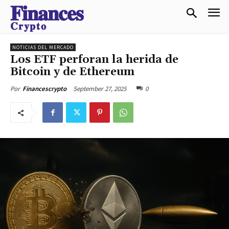
𝐅𝐢𝐧𝐚𝐧𝐜𝐞𝐬
𝐂𝐫𝐲𝐩𝐭𝐨
NOTICIAS DEL MERCADO
Los ETF perforan la herida de
Bitcoin y de Ethereum
September 27, 2025
0
Por
Financescrypto