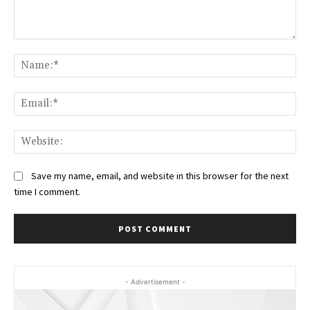
Comment:
Na
Ema
Web
Save my name, email, and website in this browser for the next
time I comment.
- Advertisement -