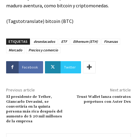
maduro aventura, como bitcoin y criptomonedas.
(Tagstotranslate) bitcoin (BTC)
ETIQUETAS
desestacados
ETF
Ethereum (ETH)
Finanzas
Mercado
Precios y comercio
Facebook
Twitter
Previous article
Next article
El presidente de Tether,
Trust Wallet lanza contratos
Giancarlo Devasini, se
perpetuos con Aster Dex
convertiría en la quinta
persona más rica después del
aumento de $ 20 mil millones
de la empresa