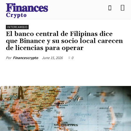
𝐅𝐢𝐧𝐚𝐧𝐜𝐞𝐬
𝐂𝐫𝐲𝐩𝐭𝐨
INTERCAMBIO
El banco central de Filipinas dice
que Binance y su socio local carecen
de licencias para operar
June 15, 2026
0
Por
Financescrypto