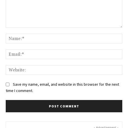
Comment:
Na
Ema
Web
Save my name, email, and website in this browser for the next
time I comment.
- Advertisement -