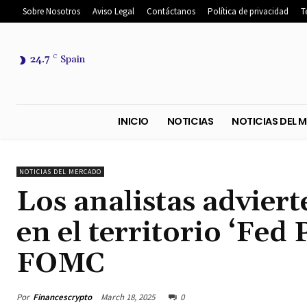
Sobre Nosotros
Aviso Legal
Contáctanos
Política de privacidad
T
24.7
C
Spain
INICIO
NOTICIAS
NOTICIA
NOTICIAS DEL MERCADO
Los analistas advier
en el territorio ‘Fed 
FOMC
Por
Financescrypto
March 18, 2025
0