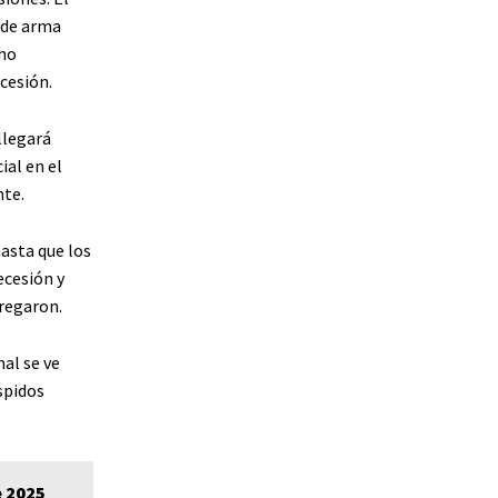
 de arma
cho
ecesión.
llegará
ial en el
nte.
asta que los
ecesión y
gregaron.
al se ve
spidos
e 2025