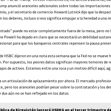
ump anunció aranceles adicionales sobre todas las importaciones
nio, y el secretario de comercio Howard Lutnick dijo que la despa
 los deberes, incluso si eso significa empujar a la heredad a una r
ntado” puede no estar completamente fuera de la mesa, pero no 
 Powell ha dejado en claro que se necesitará un debilidad sustanc
sional para que los banqueros centrales repensen la pausa prese
 de HSBC dijeron en una nota esta semana que la Fed no se mueve h
n. Por supuesto, los peores datos significan mayores temores de r
jos de activos. Estamos entre una roca y un motivo difícil aquí, a
es un articulación de aplazamiento por ahora. El mercado profesion
, pero los aranceles podrían pesar sobre la contratación y los de
 dux aún no se han reflejado en los datos.
blica de Kirguistán lanzará USDKG en el tercer trimestre d