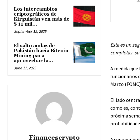
Los intercambios
criptográficos de
Kirguistán ven más de
$ 11 mil...
September 12, 2025
Este es un seg
El salto audaz de
Pakistán hacia Bitcoin
completas,
su
Mining para
aprovechar la...
A medida que 
June 11, 2025
funcionarios 
Marzo (FOMC)
El lado centr
como es, cont
próxima seman
probabilidade
Financescrypto
A suponer por