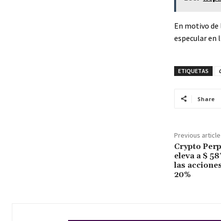
En motivo de 
especular en la
ETIQUETAS
Share
Previous article
Crypto Perp
eleva a $ 5
las accione
20%