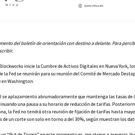
mento del boletín de orientación con destino a delante. Para percib
scribir
.
Blockworks inicie la Cumbre de Activos Digitales en Nueva York, lo
de la Fed se reunirán para su reunión del Comité de Mercado Desta
 en Washington.
al se aplazamiento abrumadoramente que mantenga las tasas de 
inuando una pausa a su horario de reducción de tarifas. Posterior
a, la Fed no tendrá otra reunión de fijación de tarifas hasta mayo
s de un corte son solo en torno a del 30%, según muestran los dat
 un “Put de Trump” en este momento es, me atrevo a aseverar, ilus