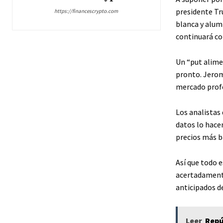
presidente Tr
https://financescrypto.com
blanca y alumi
continuará con
Un “put alime
pronto. Jerome
mercado profe
Los analistas
datos lo hace
precios más ba
Así que todo 
acertadamente
anticipados de
Leer
Repú