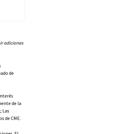
ir ediciones
s
pado de
interés
mente de la
; Las
os de CME.
iones. El