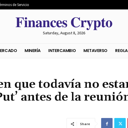
érminos de Servicio
𝐅𝐢𝐧𝐚𝐧𝐜𝐞𝐬 𝐂𝐫𝐲𝐩𝐭𝐨
Saturday, August 8, 2026
S DEL MERCADO
MINERÍA
INTERCAMBIO
METAVER
ten que todavía no est
Put’ antes de la reunió
Share