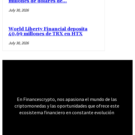
millones de dólares de...
July 30, 2026
World Liberty Financial deposita
40,69 millones de TRX en HTX
July 30, 2026
𝐅𝐢𝐧𝐚𝐧𝐜𝐞𝐬 𝐂𝐫𝐲𝐩𝐭𝐨
En Financescrypto, nos apasiona el mundo de las
criptomonedas y las oportunidades que ofrece este
ecosistema financiero en constante evolución