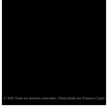
Canaan compra una participación del 49% en tres sitios
mineros de Texas por 40 millones de dólares
February 25, 2026
Ministro de Irán viajaría a Pakistán para negociar con EE. UU.;
sube el precio de bitcoin
April 26, 2026
Francia rechaza la propuesta de minería de Bitcoin
June 19, 2025
© 2026 Todos los derechos reservados | Desarrollado por Finances Crypto