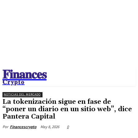
𝐅𝐢𝐧𝐚𝐧𝐜𝐞𝐬
𝐂𝐫𝐲𝐩𝐭𝐨
NOTICIAS DEL MERCADO
La tokenización sigue en fase de
“poner un diario en un sitio web”, dice
Pantera Capital
May 8, 2026
0
Por
Financescrypto