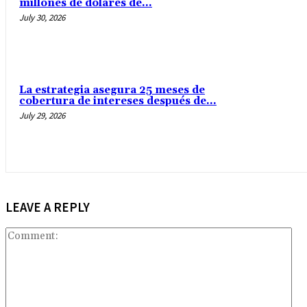
millones de dólares de...
July 30, 2026
La estrategia asegura 25 meses de
cobertura de intereses después de...
July 29, 2026
LEAVE A REPLY
Co