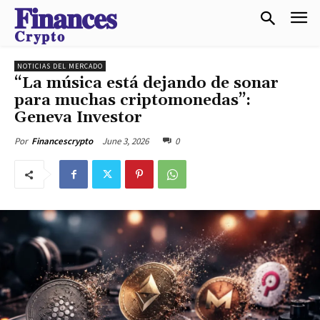
𝐅𝐢𝐧𝐚𝐧𝐜𝐞𝐬
𝐂𝐫𝐲𝐩𝐭𝐨
NOTICIAS DEL MERCADO
“La música está dejando de sonar
para muchas criptomonedas”:
Geneva Investor
June 3, 2026
0
Por
Financescrypto