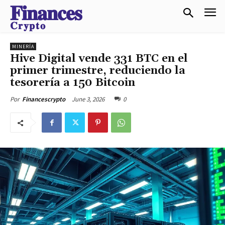
𝐅𝐢𝐧𝐚𝐧𝐜𝐞𝐬
𝐂𝐫𝐲𝐩𝐭𝐨
MINERÍA
Hive Digital vende 331 BTC en el
primer trimestre, reduciendo la
tesorería a 150 Bitcoin
June 3, 2026
0
Por
Financescrypto