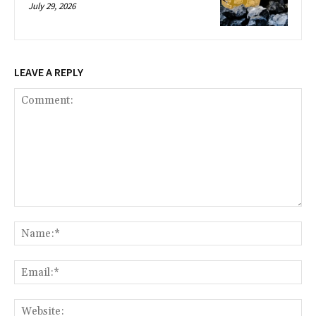
July 29, 2026
LEAVE A REPLY
Comment:
Na
Ema
Web