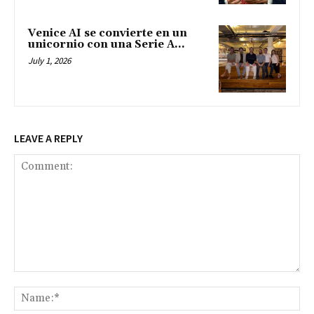
Venice AI se convierte en un
unicornio con una Serie A...
July 1, 2026
LEAVE A REPLY
Comment:
Na