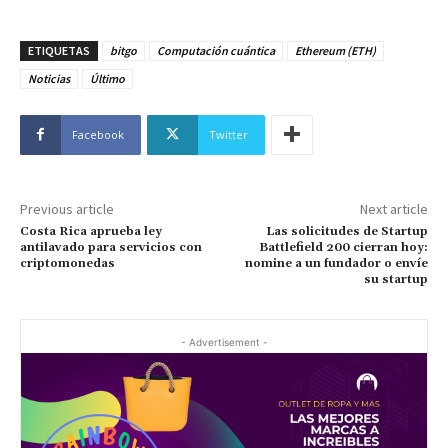
ETIQUETAS
bitgo
Computación cuántica
Ethereum (ETH)
Noticias
Último
Facebook
Twitter
Previous article
Next article
Costa Rica aprueba ley
Las solicitudes de Startup
antilavado para servicios con
Battlefield 200 cierran hoy:
criptomonedas
nomine a un fundador o envíe
su startup
- Advertisement -