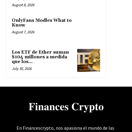
August 8, 2026
OnlyFans Modles What to
Know
August 7, 2026
Los ETF de Ether suman
$104 millones a medida
que los...
July 30, 2026
𝐅𝐢𝐧𝐚𝐧𝐜𝐞𝐬 𝐂𝐫𝐲𝐩𝐭𝐨
En Financescrypto, nos apasiona el mundo de las