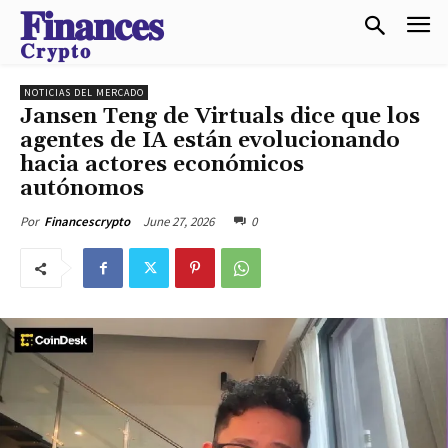
𝐅𝐢𝐧𝐚𝐧𝐜𝐞𝐬
𝐂𝐫𝐲𝐩𝐭𝐨
NOTICIAS DEL MERCADO
Jansen Teng de Virtuals dice que los
agentes de IA están evolucionando
hacia actores económicos
autónomos
June 27, 2026
0
Por
Financescrypto