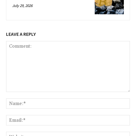
July 29, 2026
LEAVE A REPLY
Comment:
Na
Ema
Web