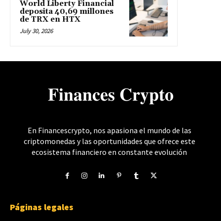
World Liberty Financial
deposita 40,69 millones
de TRX en HTX
July 30, 2026
𝐅𝐢𝐧𝐚𝐧𝐜𝐞𝐬 𝐂𝐫𝐲𝐩𝐭𝐨
En Financescrypto, nos apasiona el mundo de las
criptomonedas y las oportunidades que ofrece este
ecosistema financiero en constante evolución
Páginas legales