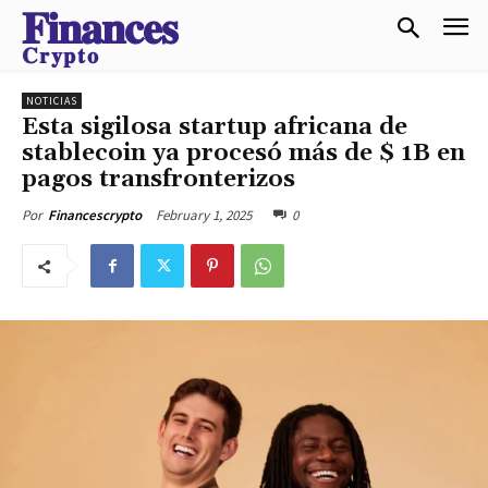
𝐅𝐢𝐧𝐚𝐧𝐜𝐞𝐬
𝐂𝐫𝐲𝐩𝐭𝐨
NOTICIAS
Esta sigilosa startup africana de
stablecoin ya procesó más de $ 1B en
pagos transfronterizos
February 1, 2025
0
Por
Financescrypto