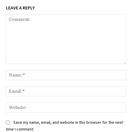
LEAVE A REPLY
Comment:
Na
Ema
Web
Save my name, email, and website in this browser for the next
time I comment.