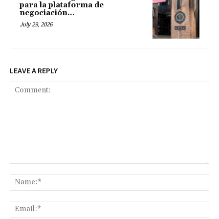
para la plataforma de
negociación...
July 29, 2026
LEAVE A REPLY
Comment:
Na
Ema