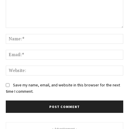
Comment:
Na
Ema
Web
Save my name, email, and website in this browser for the next
time I comment.
- Advertisement -