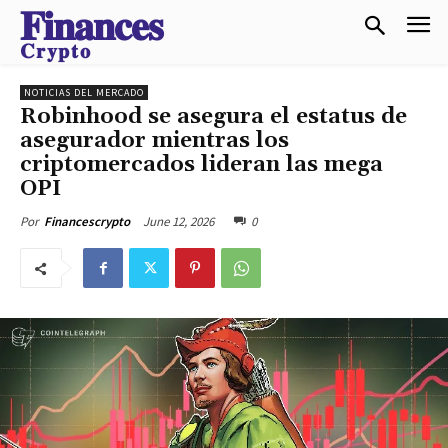
𝐅𝐢𝐧𝐚𝐧𝐜𝐞𝐬
𝐂𝐫𝐲𝐩𝐭𝐨
NOTICIAS DEL MERCADO
Robinhood se asegura el estatus de
asegurador mientras los
criptomercados lideran las mega
OPI
June 12, 2026
0
Por
Financescrypto