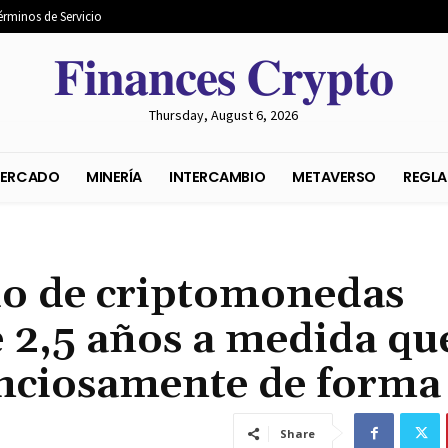
érminos de Servicio
𝐅𝐢𝐧𝐚𝐧𝐜𝐞𝐬 𝐂𝐫𝐲𝐩𝐭𝐨
Thursday, August 6, 2026
S DEL MERCADO
MINERÍA
INTERCAMBIO
METAVER
do de criptomonedas
 2,5 años a medida que
nciosamente de forma
Share