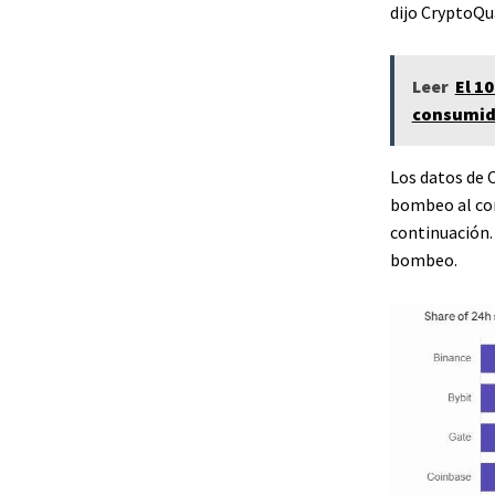
dijo CryptoQu
Leer
El 1
consumid
Los datos de 
bombeo al con
continuación.
bombeo.