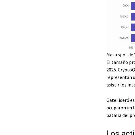
Masa spot de 
El tamaño pro
2025. CryptoQ
representan u
asistir los in
Gate lideró e
ocuparon un la
batalla del p
Los acti