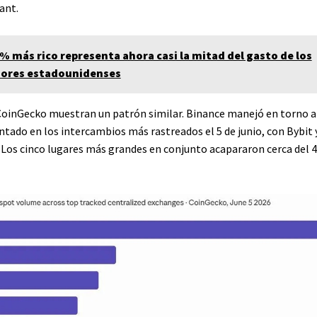
ant.
0% más rico representa ahora casi la mitad del gasto de los
ores estadounidenses
CoinGecko muestran un patrón similar. Binance manejó en torno a
tado en los intercambios más rastreados el 5 de junio, con Bybit 
 Los cinco lugares más grandes en conjunto acapararon cerca del 