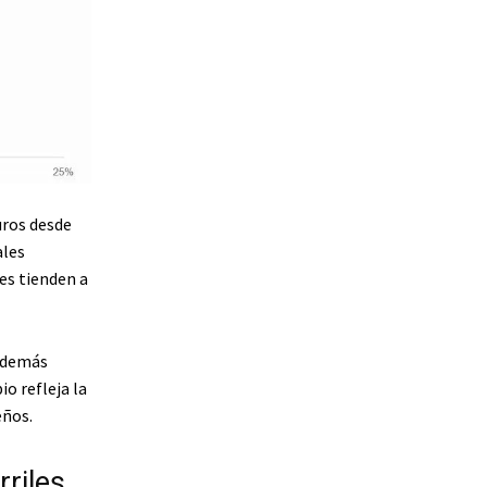
uros desde
ales
es tienden a
 además
o refleja la
eños.
rriles