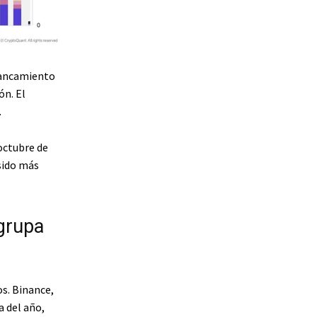
alancamiento
ón. El
.
 octubre de
sido más
grupa
s. Binance,
 del año,