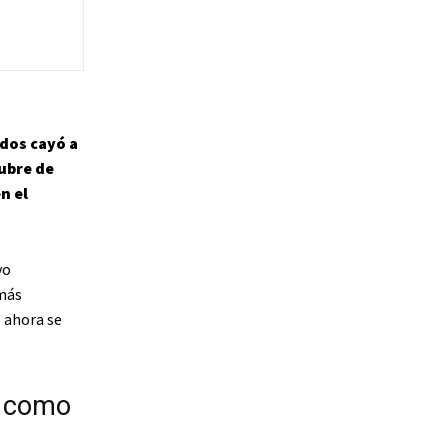
dos cayó a
tubre de
n el
vo
más
o ahora se
o como