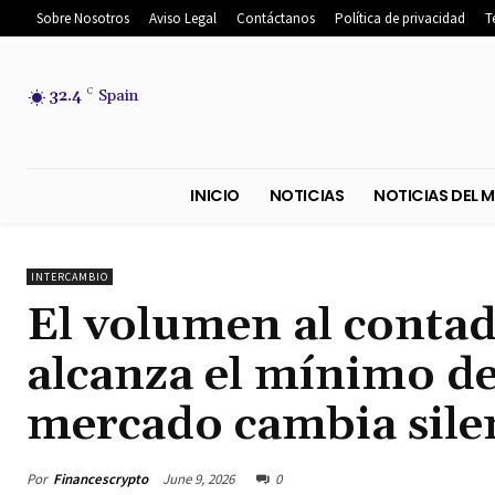
Sobre Nosotros
Aviso Legal
Contáctanos
Política de privacidad
T
32.4
C
Spain
INICIO
NOTICIAS
NOTICIA
INTERCAMBIO
El volumen al conta
alcanza el mínimo de
mercado cambia sile
Por
Financescrypto
June 9, 2026
0