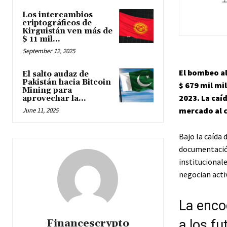
Los intercambios
criptográficos de
Kirguistán ven más de
$ 11 mil...
September 12, 2025
El bombeo a
El salto audaz de
Pakistán hacia Bitcoin
$ 679 mil mi
Mining para
2023. La caí
aprovechar la...
mercado al 
June 11, 2025
Bajo la caída
documentación
institucionale
negocian acti
La enco
a los fu
Financescrypto