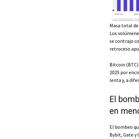
Masa total de
Los volúmenes
se contrajo c
retroceso apu
Bitcoin (BTC) 
2025 por enci
lenta y, a dif
El bomb
en meno
El bombeo que
Bybit, Gate y