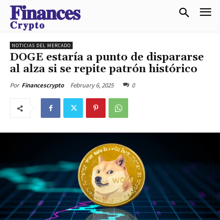
𝐅𝐢𝐧𝐚𝐧𝐜𝐞𝐬
𝐂𝐫𝐲𝐩𝐭𝐨
NOTICIAS DEL MERCADO
DOGE estaría a punto de dispararse
al alza si se repite patrón histórico
February 6, 2025
0
Por
Financescrypto