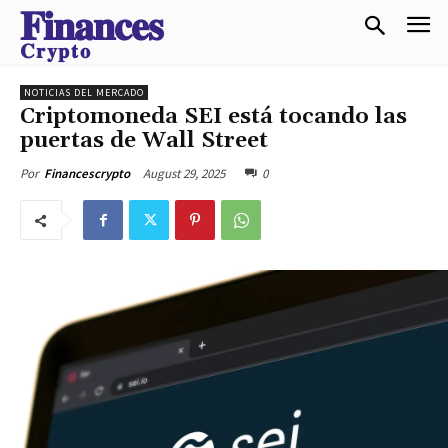
𝐅𝐢𝐧𝐚𝐧𝐜𝐞𝐬
𝐂𝐫𝐲𝐩𝐭𝐨
NOTICIAS DEL MERCADO
Criptomoneda SEI está tocando las
puertas de Wall Street
August 29, 2025
0
Por
Financescrypto