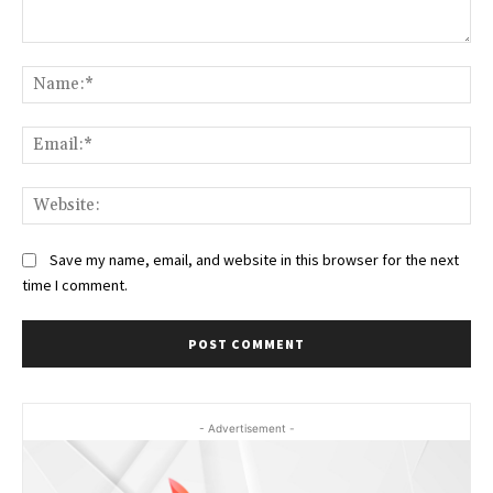
Comment:
Na
Ema
Web
Save my name, email, and website in this browser for the next
time I comment.
- Advertisement -