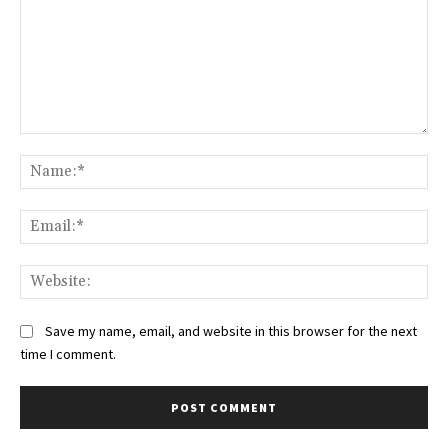
Comment:
Na
Ema
Web
Save my name, email, and website in this browser for the next
time I comment.