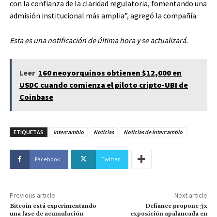
con la confianza de la claridad regulatoria, fomentando una
admisión institucional más amplia”, agregó la compañía.
Esta es una notificación de última hora y se actualizará.
Leer
160 neoyorquinos obtienen $12,000 en
USDC cuando comienza el piloto cripto-UBI de
Coinbase
ETIQUETAS
Intercambio
Noticias
Noticias de intercambio
Facebook
Twitter
Previous article
Next article
Bitcoin está experimentando
Defiance propone 3x
una fase de acumulación
exposición apalancada en