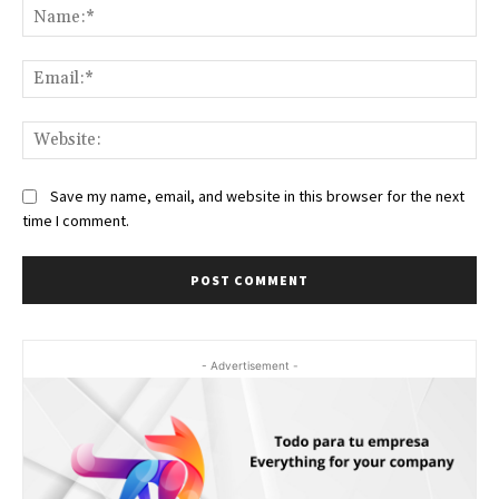
Na
Ema
Web
Save my name, email, and website in this browser for the next
time I comment.
- Advertisement -