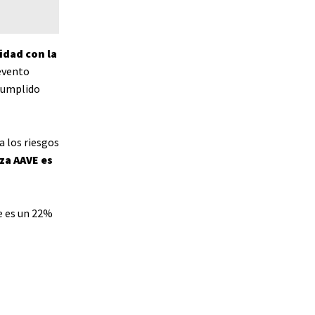
idad con la
 evento
 cumplido
a los riesgos
za AAVE es
e es un 22%