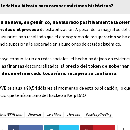
 le falta a bitcoin para romper máximos históricos?
 de Aave, en genérico, ha valorado positivamente la celer
ntilado el proceso
de estabilización. A pesar de la magnitud del
s usuarios han resaltado que el cronograma de recuperación se ha
ncia superior a la esperada en situaciones de estrés sistémico.
poyo comunitario en redes sociales, el hecho ha dejado en evidenci
 las finanzas descentralizadas.
El precio del token de gobernan
 de que el mercado todavía no recupera su confianza
:
AVE se sitúa a 90,54 dólares al momento de esta publicación, lo qu
cio que tenía antaño del hackeo a Kelp DAO.
Aave (ETHLend)
Finanzas
Lo último
Mercado
Precios y Trading