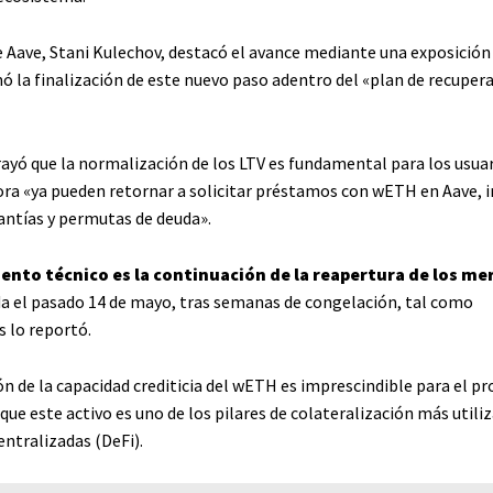
e Aave, Stani Kulechov, destacó el avance mediante una exposición
ó la finalización de este nuevo paso adentro del «plan de recuper
ayó que la normalización de los LTV es fundamental para los usuar
hora «ya pueden retornar a solicitar préstamos con wETH en Aave, 
ntías y permutas de deuda».
nto técnico es la continuación de la reapertura de los me
da el pasado 14 de mayo, tras semanas de congelación, tal como
s lo reportó.
n de la capacidad crediticia del wETH es imprescindible para el pr
ue este activo es uno de los pilares de colateralización más utiliz
entralizadas (DeFi).