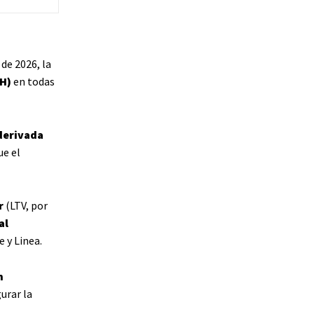
de 2026, la
TH)
en todas
 derivada
ue el
r
(LTV, por
al
 y Linea.
n
urar la