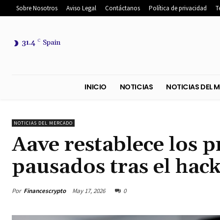
Sobre Nosotros
Aviso Legal
Contáctanos
Política de privacidad
T
31.4
C
Spain
INICIO
NOTICIAS
NOTICIA
NOTICIAS DEL MERCADO
Aave restablece los
pausados tras el hac
Por
Financescrypto
May 17, 2026
0