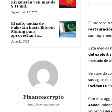
Kirguistán ven más de
$ 11 mil...
September 12, 2025
El protocolo 
El salto audaz de
Pakistán hacia Bitcoin
restauració
Mining para
sus implement
aprovechar la...
June 11, 2025
Esta medida ma
del exploit 
mercado de wE
De acuerdo co
sus siglas en 
incidente
en
Financescrypto
Con esta agg
Aave
eliminan
https://financescrypto.com
solvencia del