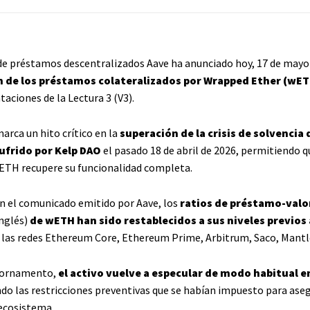
de préstamos descentralizados Aave ha anunciado hoy, 17 de mayo 
n de los préstamos colateralizados por Wrapped Ether (wE
aciones de la Lectura 3 (V3).
rca un hito crítico en la
superación de la crisis de solvencia
sufrido por Kelp DAO
el pasado 18 de abril de 2026, permitiendo q
TH recupere su funcionalidad completa.
n el comunicado emitido por Aave, los
ratios de préstamo-valo
inglés)
de wETH han sido restablecidos a sus niveles previos 
 las redes Ethereum Core, Ethereum Prime, Arbitrum, Saco, Mantle
iornamento,
el activo vuelve a especular de modo habitual e
do las restricciones preventivas que se habían impuesto para aseg
 ecosistema.