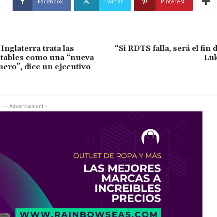
Facebook
Twitter
Pinterest
Inglaterra trata las
“Si RDTS falla, será el fin 
tables como una “nueva
Luk
nero”, dice un ejecutivo
- Advertisement -