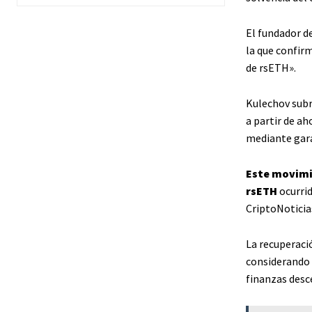
El fundador d
la que confirm
de rsETH».
Kulechov subr
a partir de a
mediante gara
Este movimie
rsETH
ocurri
CriptoNoticia
La recuperació
considerando q
finanzas desc