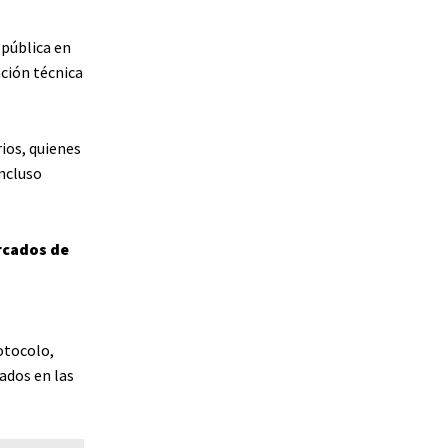
 pública en
ación técnica
ios, quienes
incluso
rcados de
otocolo,
ados en las