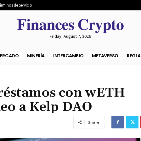
érminos de Servicio
𝐅𝐢𝐧𝐚𝐧𝐜𝐞𝐬 𝐂𝐫𝐲𝐩𝐭𝐨
Friday, August 7, 2026
S DEL MERCADO
MINERÍA
INTERCAMBIO
METAVER
 préstamos con wETH
keo a Kelp DAO
Share