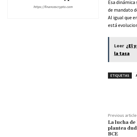
Esa dinámica 
https://financescrypto.com
de mandato de
Al igual que e
está evolucion
Leer
¿El 
la tasa
ETIQUETAS
Share
Previous article
La lucha de
plantea duda
BCE