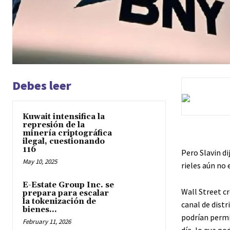
Debes leer
Kuwait intensifica la
represión de la
minería criptográfica
ilegal, cuestionando
116
Pero Slavin di
May 10, 2025
rieles aún no 
E-Estate Group Inc. se
Wall Street c
prepara para escalar
la tokenización de
canal de dist
bienes...
podrían permit
February 11, 2026
día, lo que po