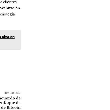
s clientes
tokenización.
ecnología
 alza en
WhatsApp
Next article
acuerdo de
enfoque de
 de Bitcoin