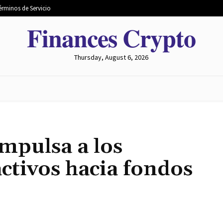
érminos de Servicio
𝐅𝐢𝐧𝐚𝐧𝐜𝐞𝐬 𝐂𝐫𝐲𝐩𝐭𝐨
Thursday, August 6, 2026
 MERCADO
MINERÍA
INTERCAMBIO
METAVERSO
mpulsa a los
ctivos hacia fondos
Share