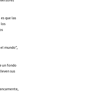
es que las
 los
os
 el mundo”,
de un fondo
lleven sus
francamente,