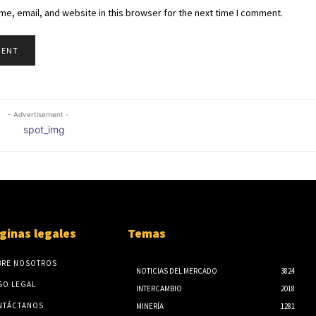
e, email, and website in this browser for the next time I comment.
- Advertisement -
ginas legales
Temas
BRE NOSOTROS
NOTICIAS DEL MERCADO
3824
SO LEGAL
INTERCAMBIO
2018
NTÁCTANOS
MINERÍA
1281