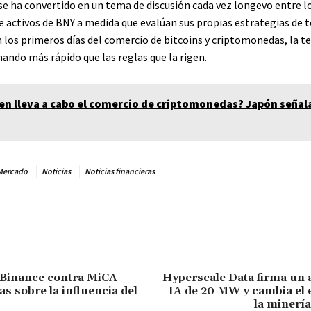
se ha convertido en un tema de discusión cada vez longevo entre lo
 activos de BNY a medida que evalúan sus propias estrategias de 
n los primeros días del comercio de bitcoins y criptomonedas, la t
ando más rápido que las reglas que la rigen.
yen lleva a cabo el comercio de criptomonedas? Japón señala
Mercado
Noticias
Noticias financieras
Facebook
Twitter
Pinterest
 Binance contra MiCA
Hyperscale Data firma un 
s sobre la influencia del
IA de 20 MW y cambia el 
la minería