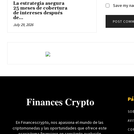
La estrategia asegura
Save my nam
25 meses de cobertura
de intereses después
de...
July 29, 2026
Pá
𝐅𝐢𝐧𝐚𝐧𝐜𝐞𝐬 𝐂𝐫𝐲𝐩𝐭𝐨
SO
AVI
En Financescrypto, nos apasiona el mundo de las
criptomonedas y las oportunidades que ofrece este
CO
ecosistema financiero en constante evolución