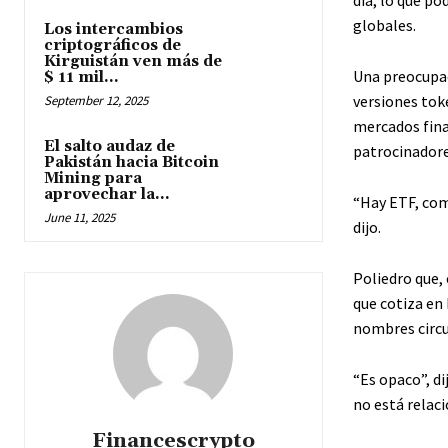
globales.
Los intercambios
criptográficos de
Kirguistán ven más de
Una preocupac
$ 11 mil...
versiones tok
September 12, 2025
mercados fina
El salto audaz de
patrocinadore
Pakistán hacia Bitcoin
Mining para
aprovechar la...
“Hay ETF, com
June 11, 2025
dijo.
Poliedro que,
que cotiza en 
nombres circu
“Es opaco”, d
no está relac
Financescrypto