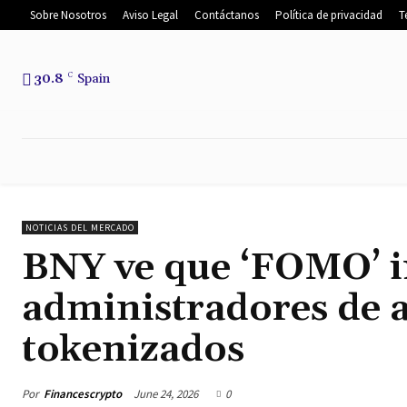
Sobre Nosotros
Aviso Legal
Contáctanos
Política de privacidad
T
30.8
C
Spain
INICIO
NOTICIAS
NOTICIAS DEL
NOTICIAS DEL MERCADO
BNY ve que ‘FOMO’ i
administradores de a
tokenizados
Por
Financescrypto
June 24, 2026
0