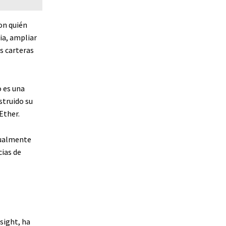
on quién
ia, ampliar
s carteras
 es una
struido su
Ether.
gualmente
cias de
sight, ha