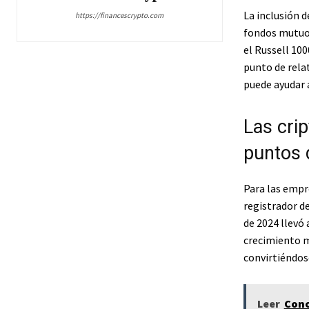
La inclusión 
https://financescrypto.com
fondos mutuos
el Russell 100
punto de rela
puede ayudar a
Las cri
puntos 
Para las empr
registrador d
de 2024 llevó
crecimiento m
convirtiéndos
Leer
Cono