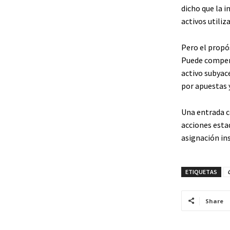
dicho que la 
activos utiliz
Pero el propós
Puede compens
activo subyace
por apuestas y
Una entrada c
acciones esta
asignación ins
ETIQUETAS
Share