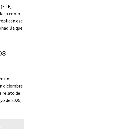
 (ETF),
elato como
replican ese
hadilla que
os
en un
en diciembre
e relato de
yo de 2025,
o