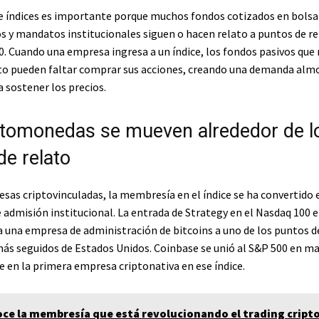
de índices es importante porque muchos fondos cotizados en bolsa
 y mandatos institucionales siguen o hacen relato a puntos de r
0. Cuando una empresa ingresa a un índice, los fondos pasivos que 
to pueden faltar comprar sus acciones, creando una demanda almo
 sostener los precios.
ptomonedas se mueven alrededor de l
de relato
esas criptovinculadas, la membresía en el índice se ha convertido 
e admisión institucional. La entrada de Strategy en el Nasdaq 100 
 a una empresa de administración de bitcoins a uno de los puntos d
ás seguidos de Estados Unidos. Coinbase se unió al S&P 500 en ma
e en la primera empresa criptonativa en ese índice.
ce la membresía que está revolucionando el trading cript