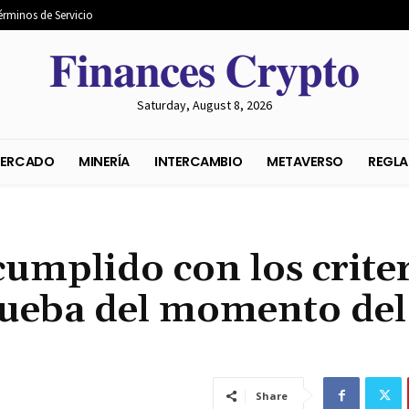
érminos de Servicio
𝐅𝐢𝐧𝐚𝐧𝐜𝐞𝐬 𝐂𝐫𝐲𝐩𝐭𝐨
Saturday, August 8, 2026
S DEL MERCADO
MINERÍA
INTERCAMBIO
METAVER
cumplido con los crite
rueba del momento del
Share