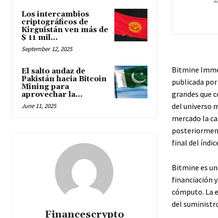
Los intercambios
criptográficos de
Kirguistán ven más de
$ 11 mil...
September 12, 2025
Bitmine Immer
El salto audaz de
Pakistán hacia Bitcoin
publicada por 
Mining para
grandes que c
aprovechar la...
del universo m
June 11, 2025
mercado la cal
posteriorment
final del índi
Bitmine es un
financiación y
cómputo. La e
del suministro
Financescrypto