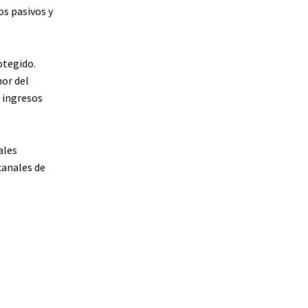
os pasivos y
otegido.
or del
s ingresos
ales
canales de