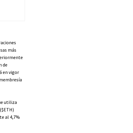
raciones
esas más
teriormente
n de
á en vigor
a membresía
e utiliza
(
$ETH
)
te al 4,7%