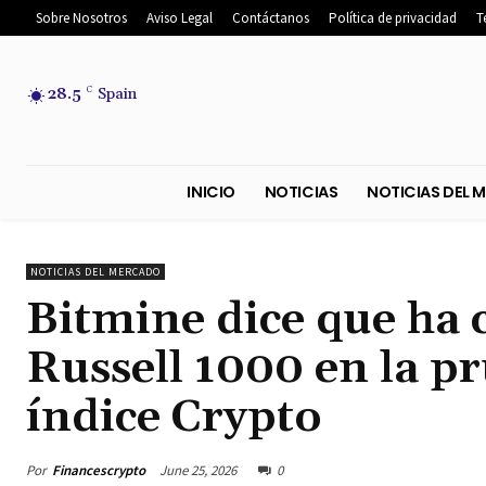
Sobre Nosotros
Aviso Legal
Contáctanos
Política de privacidad
T
28.5
C
Spain
INICIO
NOTICIAS
NOTICIA
NOTICIAS DEL MERCADO
Bitmine dice que ha 
Russell 1000 en la p
índice Crypto
Por
Financescrypto
June 25, 2026
0