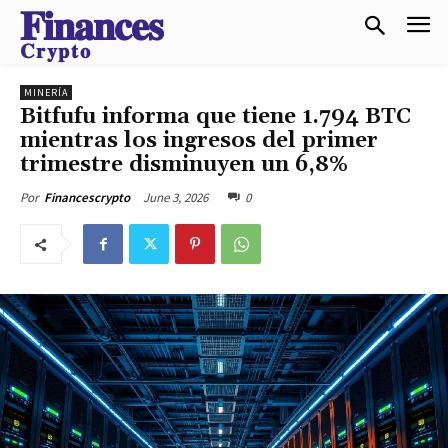
𝐅𝐢𝐧𝐚𝐧𝐜𝐞𝐬
𝐂𝐫𝐲𝐩𝐭𝐨
MINERÍA
Bitfufu informa que tiene 1.794 BTC
mientras los ingresos del primer
trimestre disminuyen un 6,8%
June 3, 2026
0
Por
Financescrypto