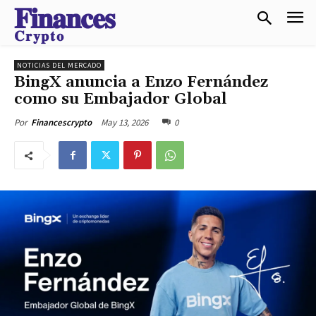
𝐅𝐢𝐧𝐚𝐧𝐜𝐞𝐬
𝐂𝐫𝐲𝐩𝐭𝐨
NOTICIAS DEL MERCADO
BingX anuncia a Enzo Fernández
como su Embajador Global
May 13, 2026
0
Por
Financescrypto