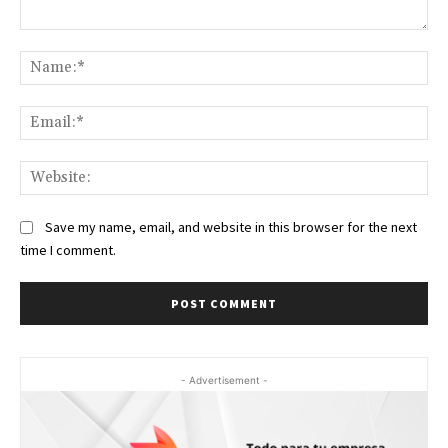
Comment:
Na
Ema
Web
Save my name, email, and website in this browser for the next
time I comment.
- Advertisement -