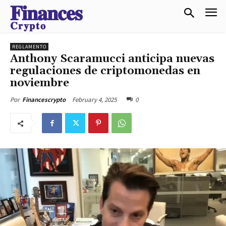
𝐅𝐢𝐧𝐚𝐧𝐜𝐞𝐬
𝐂𝐫𝐲𝐩𝐭𝐨
REGLAMENTO
Anthony Scaramucci anticipa nuevas
regulaciones de criptomonedas en
noviembre
February 4, 2025
0
Por
Financescrypto