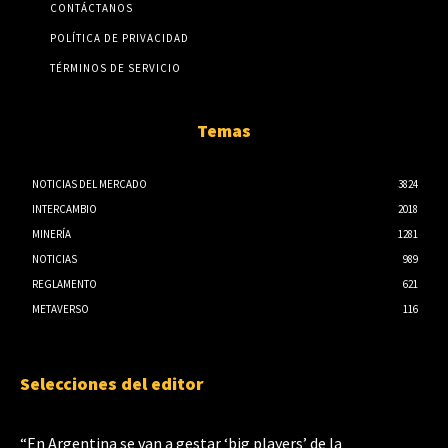
CONTÁCTANOS
POLÍTICA DE PRIVACIDAD
TÉRMINOS DE SERVICIO
Temas
NOTICIAS DEL MERCADO
3824
INTERCAMBIO
2018
MINERÍA
1281
NOTICIAS
989
REGLAMENTO
621
METAVERSO
116
Selecciones del editor
“En Argentina se van a gestar ‘big players’ de la