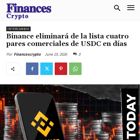
𝐅𝐢𝐧𝐚𝐧𝐜𝐞𝐬
𝐂𝐫𝐲𝐩𝐭𝐨
INTERCAMBIO
Binance eliminará de la lista cuatro
pares comerciales de USDC en días
June 19, 2026
0
Por
Financescrypto