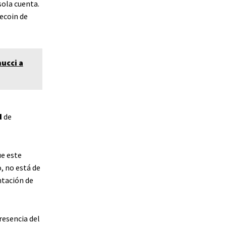
sola cuenta.
ecoin de
ucci a
d
de
ue este
, no está de
ntación de
resencia del