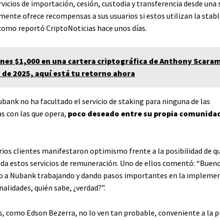
vicios de importación, cesión, custodia y transferencia desde una 
mente ofrece recompensas a sus usuarios si estos utilizan la stabl
 como reportó CriptoNoticias hace unos días.
ones $1,000 en una cartera criptográfica de Anthony Scaram
s de 2025, aquí está tu retorno ahora
ubank no ha facultado el servicio de staking para ninguna de las
 con las que opera,
poco deseado entre su propia comunida
arios clientes manifestaron optimismo frente a la posibilidad de q
da estos servicios de remuneración. Uno de ellos comentó: “Bueno
o a Nubank trabajando y dando pasos importantes en la impleme
alidades, quién sabe, ¿verdad?”.
s, como Edson Bezerra, no lo ven tan probable, conveniente a la p