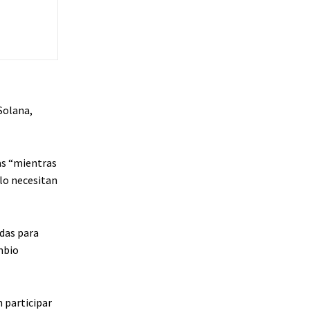
Solana,
as “mientras
olo necesitan
das para
mbio
n participar