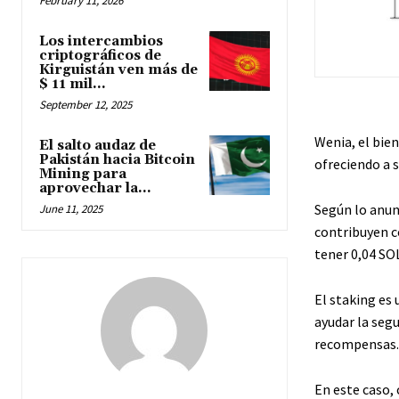
February 11, 2026
Los intercambios
criptográficos de
Kirguistán ven más de
$ 11 mil...
September 12, 2025
Wenia, el bie
El salto audaz de
Pakistán hacia Bitcoin
ofreciendo a 
Mining para
aprovechar la...
Según lo anun
June 11, 2025
contribuyen co
tener 0,04 SOL
El staking es
ayudar la segu
recompensas.
En este caso, 