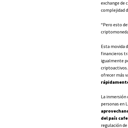
exchange de 
complejidad d
“Pero esto def
criptomonedas
Esta movida d
financieros t
igualmente po
criptoactivos.
ofrecer más va
rápidament
La inmersión 
personas en L
aprovechando
del país caf
regulación de