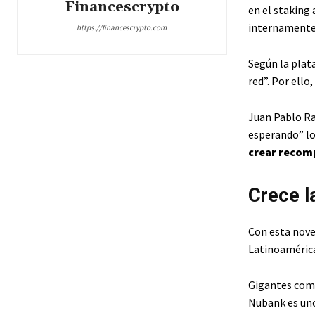
Financescrypto
en el staking 
internamente 
https://financescrypto.com
Según la plat
red”. Por ello
Juan Pablo Ra
esperando” lo
crear reco
Crece l
Con esta nove
Latinoaméric
Gigantes como
Nubank es uno