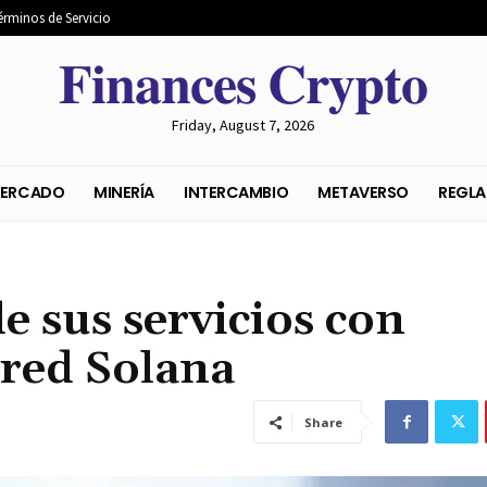
érminos de Servicio
𝐅𝐢𝐧𝐚𝐧𝐜𝐞𝐬 𝐂𝐫𝐲𝐩𝐭𝐨
Friday, August 7, 2026
S DEL MERCADO
MINERÍA
INTERCAMBIO
METAVER
 sus servicios con
 red Solana
Share