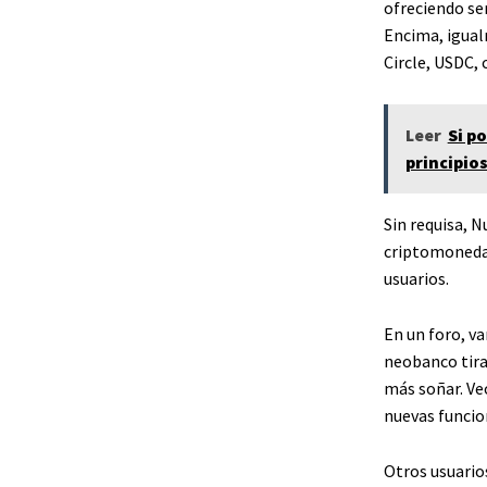
ofreciendo ser
Encima, igual
Circle, USDC,
Leer
Si p
principio
Sin requisa, N
criptomonedas
usuarios.
En un foro, v
neobanco tira
más soñar. Ve
nuevas funcion
Otros usuario