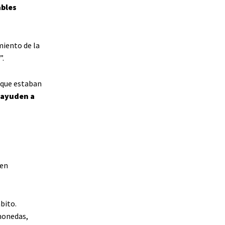
ables
miento de la
”.
 que estaban
 ayuden a
 en
bito.
monedas,