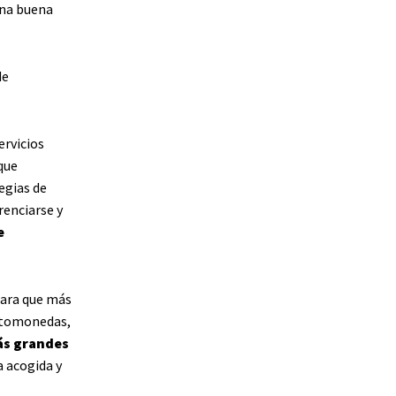
una buena
de
ervicios
que
egias de
renciarse y
e
para que más
iptomonedas,
ás grandes
a acogida y