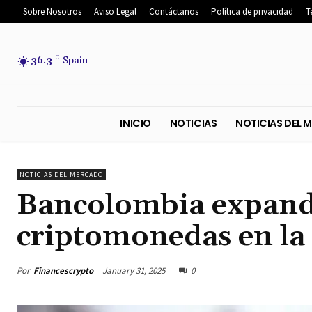
Sobre Nosotros
Aviso Legal
Contáctanos
Política de privacidad
T
36.3
C
Spain
INICIO
NOTICIAS
NOTICIA
NOTICIAS DEL MERCADO
Bancolombia expande
criptomonedas en la
Por
Financescrypto
January 31, 2025
0