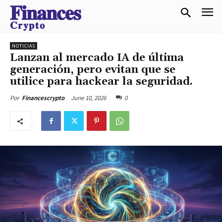
𝐅𝐢𝐧𝐚𝐧𝐜𝐞𝐬
𝐂𝐫𝐲𝐩𝐭𝐨
NOTICIAS
Lanzan al mercado IA de última
generación, pero evitan que se
utilice para hackear la seguridad.
June 10, 2026
0
Por
Financescrypto