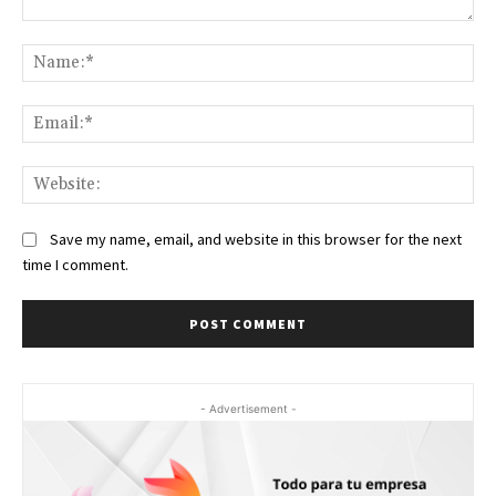
Comment:
Na
Ema
Web
Save my name, email, and website in this browser for the next
time I comment.
- Advertisement -