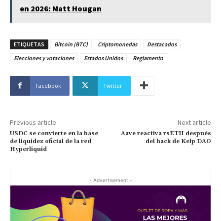
en 2026: Matt Hougan
ETIQUETAS
Bitcoin (BTC)
Criptomonedas
Destacados
Elecciones y votaciones
Estados Unidos
Reglamento
Facebook
Twitter
Previous article
Next article
USDC se convierte en la base
Aave reactiva rsETH después
de liquidez oficial de la red
del hack de Kelp DAO
Hyperliquid
- Advertisement -