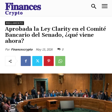
𝐅𝐢𝐧𝐚𝐧𝐜𝐞𝐬
𝐂𝐫𝐲𝐩𝐭𝐨
REGLAMENTO
Aprobada la Ley Clarity en el Comité
Bancario del Senado, ¿qué viene
ahora?
May 15, 2026
0
Por
Financescrypto