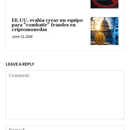
EE.UU. evalúa crear un equipo
para “combatir” fraudes en
criptomonedas
June 13, 2026
LEAVE A REPLY
Comment:
Na