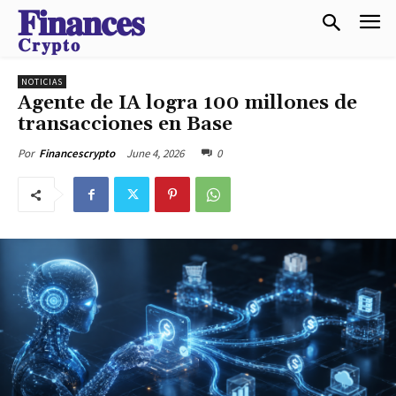
𝐅𝐢𝐧𝐚𝐧𝐜𝐞𝐬
𝐂𝐫𝐲𝐩𝐭𝐨
NOTICIAS
Agente de IA logra 100 millones de
transacciones en Base
June 4, 2026
0
Por
Financescrypto