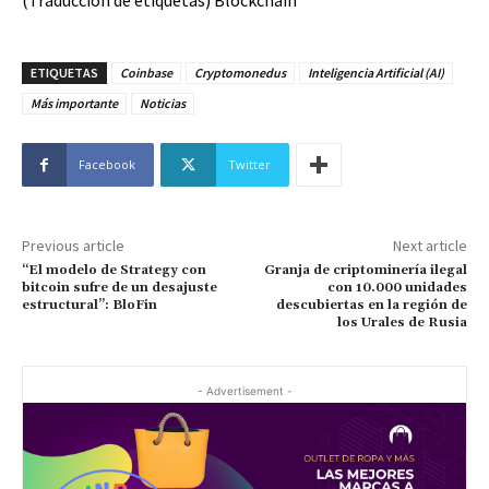
(Traducción de etiquetas) Blockchain
ETIQUETAS
Coinbase
Cryptomonedus
Inteligencia Artificial (AI)
Más importante
Noticias
Facebook
Twitter
Previous article
Next article
“El modelo de Strategy con
Granja de criptominería ilegal
bitcoin sufre de un desajuste
con 10.000 unidades
estructural”: BloFin
descubiertas en la región de
los Urales de Rusia
- Advertisement -