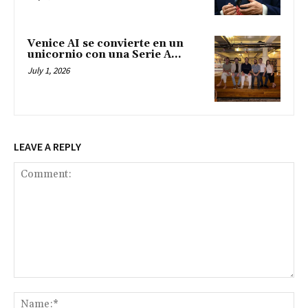
Venice AI se convierte en un
unicornio con una Serie A...
July 1, 2026
LEAVE A REPLY
Comment:
Na