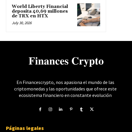
World Liberty Financial
deposita 40,69 millones
de TRX en HTX
July 30, 2026
𝐅𝐢𝐧𝐚𝐧𝐜𝐞𝐬 𝐂𝐫𝐲𝐩𝐭𝐨
En Financescrypto, nos apasiona el mundo de las
criptomonedas y las oportunidades que ofrece este
ecosistema financiero en constante evolución
Páginas legales