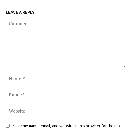
LEAVE A REPLY
Comment:
Na
Ema
Web
Save my name, email, and website in this browser for the next