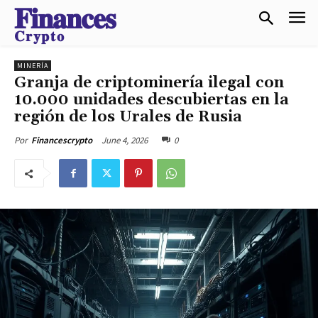
𝐅𝐢𝐧𝐚𝐧𝐜𝐞𝐬
𝐂𝐫𝐲𝐩𝐭𝐨
MINERÍA
Granja de criptominería ilegal con
10.000 unidades descubiertas en la
región de los Urales de Rusia
June 4, 2026
0
Por
Financescrypto