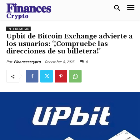
𝐅𝐢𝐧𝐚𝐧𝐜𝐞𝐬
𝐂𝐫𝐲𝐩𝐭𝐨
INTERCAMBIO
Upbit de Bitcoin Exchange advierte a
los usuarios: ‘¡Compruebe las
direcciones de su billetera!’
December 8, 2025
0
Por
Financescrypto