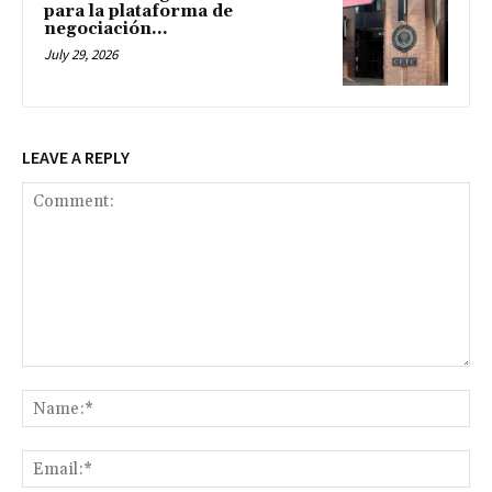
para la plataforma de
negociación...
July 29, 2026
LEAVE A REPLY
Comment:
Na
Ema