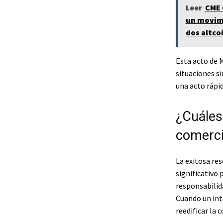
Leer
CME 
un movimi
dos altco
Esta acto de 
situaciones s
una acto rápi
¿Cuáles
comerci
La exitosa re
significativo
responsabilid
Cuando un inte
reedificar la 