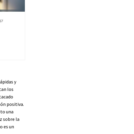
ápidas y
tan los
stacado
ón positiva.
ito una
z sobre la
o es un