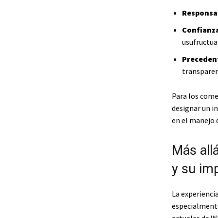
Responsab
Confianz
usufructua
Preceden
transparen
Para los come
designar un i
en el manejo d
Más allá
y su im
La experiencia
especialmente