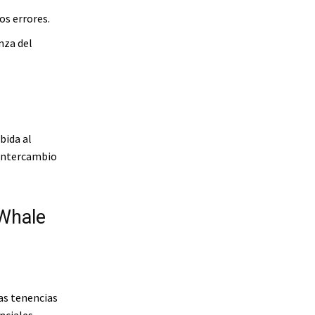
os errores.
nza del
bida al
 intercambio
 Whale
as tenencias