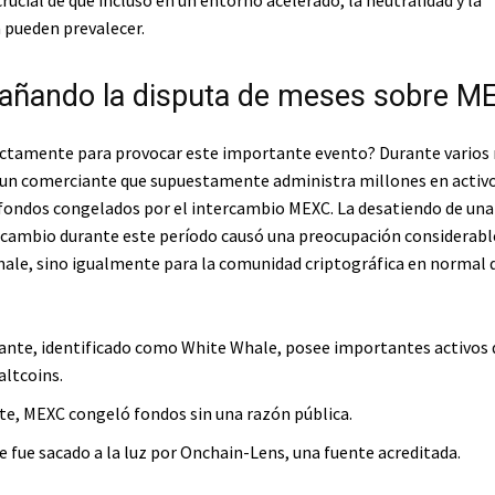
rucial de que incluso en un entorno acelerado, la neutralidad y la
 pueden prevalecer.
añando la disputa de meses sobre M
ctamente para provocar este importante evento? Durante varios
un comerciante que supuestamente administra millones en activos
fondos congelados por el intercambio MEXC. La desatiendo de una
ercambio durante este período causó una preocupación considerabl
ale, sino igualmente para la comunidad criptográfica en normal 
ante, identificado como White Whale, posee importantes activos
altcoins.
te, MEXC congeló fondos sin una razón pública.
e fue sacado a la luz por Onchain-Lens, una fuente acreditada.