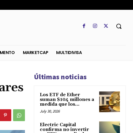
SO
REGLAMENTO
MARKETCAP
MULTIDIVISA
Últimas noticias
ares
Los ETF de Ether
suman $104 millones a
medida que los...
July 30, 2026
Electric Capital
confirma no invertir