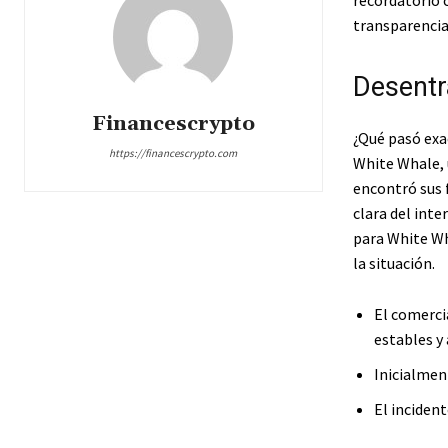
recordatorio c
transparencia
Desentr
Financescrypto
¿Qué pasó exa
https://financescrypto.com
White Whale, 
encontró sus 
clara del int
para White Wh
la situación.
El comerci
estables y 
Inicialmen
El incident