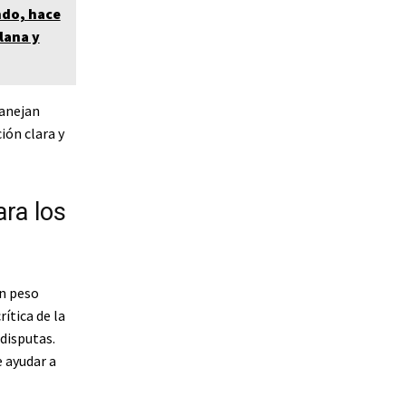
ndo, hace
lana y
manejan
ión clara y
ra los
n peso
ítica de la
disputas.
e ayudar a