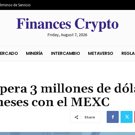
érminos de Servicio
𝐅𝐢𝐧𝐚𝐧𝐜𝐞𝐬 𝐂𝐫𝐲𝐩𝐭𝐨
Friday, August 7, 2026
S DEL MERCADO
MINERÍA
INTERCAMBIO
METAVER
era 3 millones de dól
 meses con el MEXC
Share