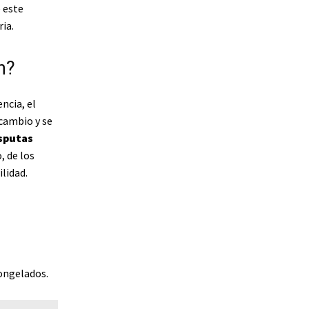
e este
ia.
n?
ncia, el
cambio y se
sputas
, de los
lidad.
congelados.