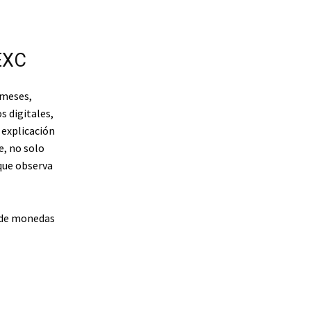
EXC
 meses,
 digitales,
 explicación
e, no solo
que observa
 de monedas