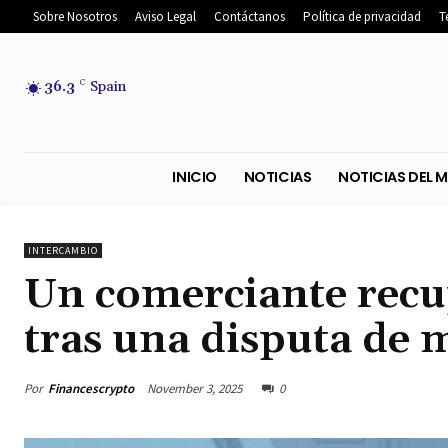
Sobre Nosotros
Aviso Legal
Contáctanos
Política de privacidad
T
36.3
C
Spain
INICIO
NOTICIAS
NOTICIA
INTERCAMBIO
Un comerciante recup
tras una disputa de
Por
Financescrypto
November 3, 2025
0