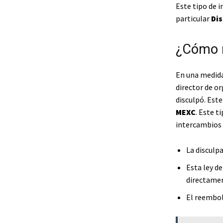
Este tipo de i
particular
Di
¿Cómo r
En una medida
director de o
disculpó. Est
MEXC
. Este t
intercambios 
La disculp
Esta ley d
directame
El reembol