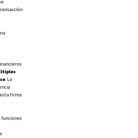
va
 transacción
una
financieros
ltiples
nse
. La
encia
 esta firma
s funciones
s