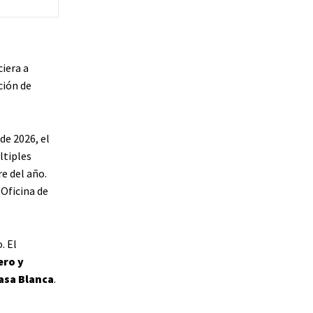
iera a
ción de
de 2026, el
ltiples
re del año.
 Oficina de
. El
ero y
asa Blanca
.