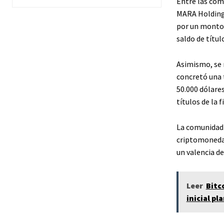
Entre las com
MARA Holdings
por un monto 
saldo de títul
Asimismo, se 
concretó una 
50.000 dólare
títulos de la 
La comunidad 
criptomonedas
un valencia de
Leer
Bitc
inicial pl