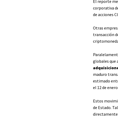
El reporte me
corporativa de
de acciones Cl
Otras empresa
transacción d
criptomonedas
Paralelamente
globales que 
adquisicion
maduro transa
estimado entr
el 12 de enero
Estos movimie
de Estado. Ta
directamente 