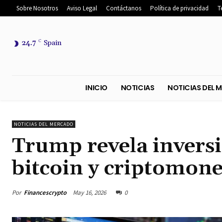
Sobre Nosotros
Aviso Legal
Contáctanos
Política de privacidad
T
24.7
C
Spain
INICIO
NOTICIAS
NOTICIA
NOTICIAS DEL MERCADO
Trump revela invers
bitcoin y criptomon
Por
Financescrypto
May 16, 2026
0