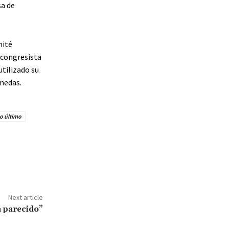
sa de
mité
 congresista
utilizado su
nedas.
o último
Next article
 parecido”