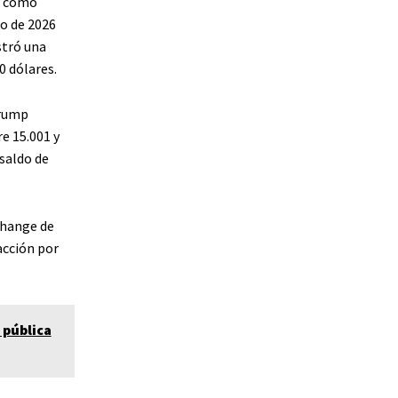
n como
zo de 2026
stró una
0 dólares.
Trump
e 15.001 y
saldo de
change de
acción por
 pública