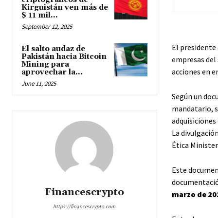
Kirguistán ven más de
$ 11 mil...
September 12, 2025
El presidente
El salto audaz de
Pakistán hacia Bitcoin
empresas del 
Mining para
acciones en e
aprovechar la...
June 11, 2025
Según un docu
mandatario, s
adquisiciones 
La divulgación
Ética Minister
Este document
documentació
Financescrypto
marzo de 20
https://financescrypto.com