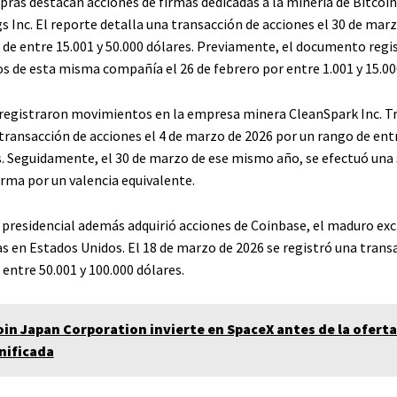
pras destacan acciones de firmas dedicadas a la minería de Bitcoi
 Inc. El reporte detalla una transacción de acciones el 30 de mar
de entre 15.001 y 50.000 dólares. Previamente, el documento regi
os de esta misma compañía el 26 de febrero por entre 1.001 y 15.00
registraron movimientos en la empresa minera CleanSpark Inc. 
transacción de acciones el 4 de marzo de 2026 por un rango de entr
s. Seguidamente, el 30 de marzo de ese mismo año, se efectuó una 
firma por un valencia equivalente.
presidencial además adquirió acciones de Coinbase, el maduro ex
 en Estados Unidos. El 18 de marzo de 2026 se registró una trans
 entre 50.001 y 100.000 dólares.
oin Japan Corporation invierte en SpaceX antes de la oferta
anificada