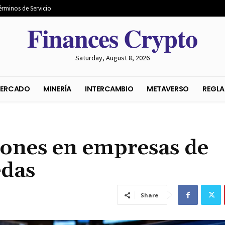
érminos de Servicio
𝐅𝐢𝐧𝐚𝐧𝐜𝐞𝐬 𝐂𝐫𝐲𝐩𝐭𝐨
Saturday, August 8, 2026
S DEL MERCADO
MINERÍA
INTERCAMBIO
METAVER
iones en empresas de
edas
Share