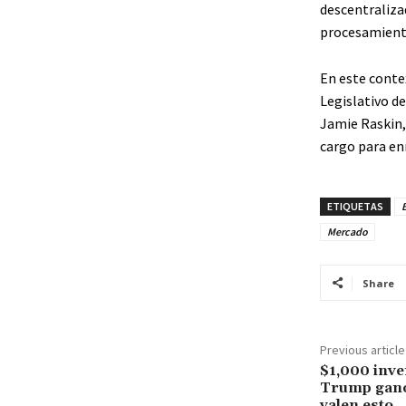
descentraliza
procesamiento
En este conte
Legislativo d
Jamie Raskin,
cargo para en
ETIQUETAS
B
Mercado
Share
Previous article
$1,000 inve
Trump ganó 
valen esto