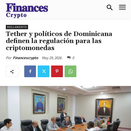
𝐅𝐢𝐧𝐚𝐧𝐜𝐞𝐬
𝐂𝐫𝐲𝐩𝐭𝐨
REGLAMENTO
Tether y políticos de Dominicana
definen la regulación para las
criptomonedas
May 29, 2026
0
Por
Financescrypto