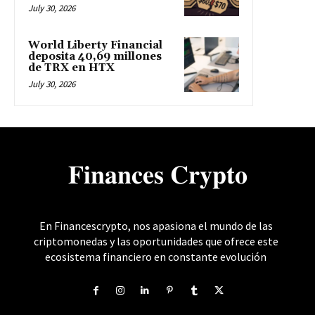
July 30, 2026
World Liberty Financial
deposita 40,69 millones
de TRX en HTX
July 30, 2026
𝐅𝐢𝐧𝐚𝐧𝐜𝐞𝐬 𝐂𝐫𝐲𝐩𝐭𝐨
En Financescrypto, nos apasiona el mundo de las
criptomonedas y las oportunidades que ofrece este
ecosistema financiero en constante evolución