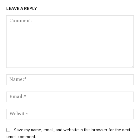
LEAVE A REPLY
Comment:
Na
Ema
Web
Save my name, email, and website in this browser for the next
time I comment.