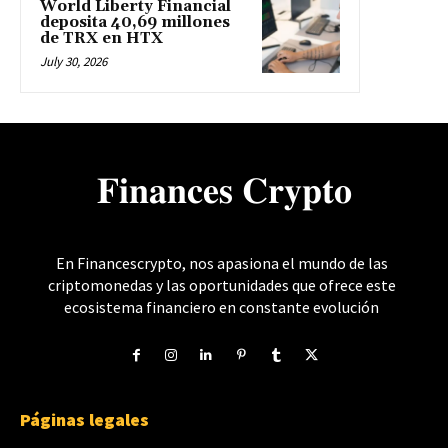
World Liberty Financial
deposita 40,69 millones
de TRX en HTX
July 30, 2026
𝐅𝐢𝐧𝐚𝐧𝐜𝐞𝐬 𝐂𝐫𝐲𝐩𝐭𝐨
En Financescrypto, nos apasiona el mundo de las
criptomonedas y las oportunidades que ofrece este
ecosistema financiero en constante evolución
Páginas legales