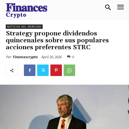
𝐅𝐢𝐧𝐚𝐧𝐜𝐞𝐬
𝐂𝐫𝐲𝐩𝐭𝐨
NOTICIAS DEL MERCADO
Strategy propone dividendos
quincenales sobre sus populares
acciones preferentes STRC
April 20, 2026
0
Por
Financescrypto