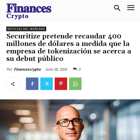
𝐅𝐢𝐧𝐚𝐧𝐜𝐞𝐬
𝐂𝐫𝐲𝐩𝐭𝐨
NOTICIAS DEL MERCADO
Securitize pretende recaudar 400
millones de dólares a medida que la
empresa de tokenización se acerca a
su debut público
June 28, 2026
0
Por
Financescrypto