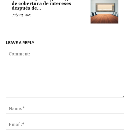
de cobertura de intereses
después de...
July 29, 2026
LEAVE A REPLY
Comment:
Na
Ema