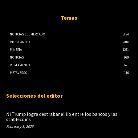
Temas
NOTICIAS DEL MERCADO
3824
INTERCAMBIO
2018
MINERÍA
1281
NOTICIAS
989
REGLAMENTO
621
METAVERSO
116
Selecciones del editor
Ni Trump logra destrabar el lío entre los bancos y las
stablecoins
February 3, 2026