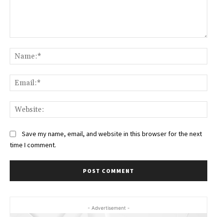
Comment:
Na
Ema
Web
Save my name, email, and website in this browser for the next
time I comment.
- Advertisement -