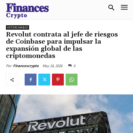
𝐅𝐢𝐧𝐚𝐧𝐜𝐞𝐬
𝐂𝐫𝐲𝐩𝐭𝐨
INTERCAMBIO
Revolut contrata al jefe de riesgos
de Coinbase para impulsar la
expansión global de las
criptomonedas
May 18, 2026
0
Por
Financescrypto