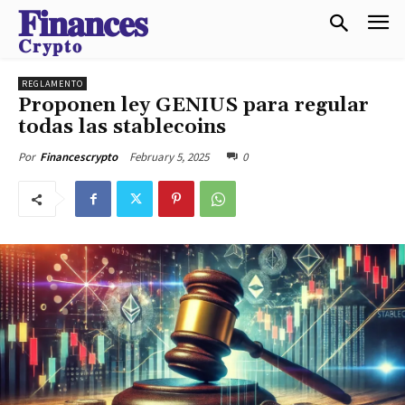
𝐅𝐢𝐧𝐚𝐧𝐜𝐞𝐬
𝐂𝐫𝐲𝐩𝐭𝐨
REGLAMENTO
Proponen ley GENIUS para regular
todas las stablecoins
February 5, 2025
0
Por
Financescrypto