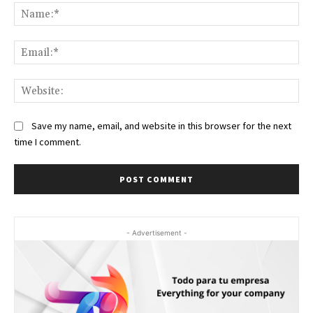
Na
Ema
Web
Save my name, email, and website in this browser for the next
time I comment.
- Advertisement -