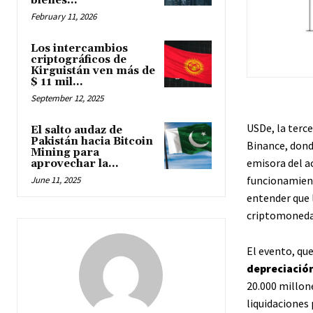
bienes...
February 11, 2026
Los intercambios
criptográficos de
Kirguistán ven más de
$ 11 mil...
September 12, 2025
USDe, la terc
El salto audaz de
Pakistán hacia Bitcoin
Binance, dond
Mining para
emisora del ac
aprovechar la...
funcionamient
June 11, 2025
entender que 
criptomoneda
El evento, que
depreciació
20.000 millone
liquidaciones 