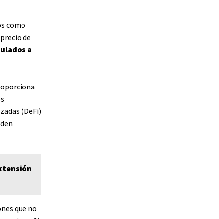
los como
 precio de
culados a
proporciona
os
izadas (DeFi)
iden
extensión
ones que no