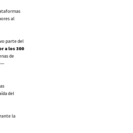
lataformas
ores al
vo parte del
r a los 300
enas de
De—
das
aída del
rante la