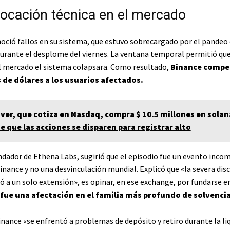
locación técnica en el mercado
oció fallos en su sistema, que estuvo sobrecargado por el pandeo
urante el desplome del viernes. La ventana temporal permitió que
el mercado el sistema colapsara. Como resultado,
Binance compe
 de dólares a los usuarios afectados.
ver, que cotiza en Nasdaq, compra $ 10.5 millones en solan
e que las acciones se disparen para registrar alto
ndador de Ethena Labs, sugirió que el episodio fue un evento inco
inance y no una desvinculación mundial. Explicó que «la severa dis
ló a un solo extensión», es opinar, en ese exchange, por fundarse e
o fue una afectación en el familia más profundo de solvencia
inance «se enfrentó a problemas de depósito y retiro durante la li