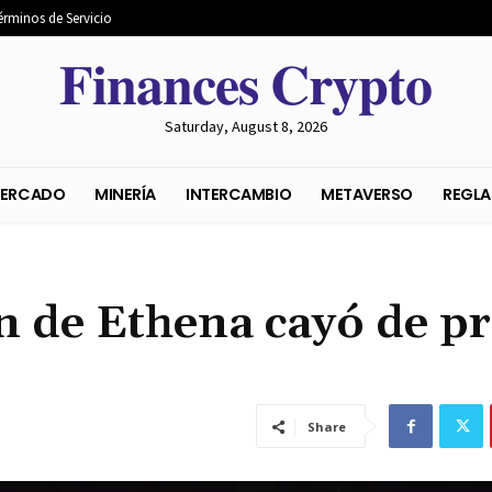
érminos de Servicio
𝐅𝐢𝐧𝐚𝐧𝐜𝐞𝐬 𝐂𝐫𝐲𝐩𝐭𝐨
Saturday, August 8, 2026
S DEL MERCADO
MINERÍA
INTERCAMBIO
METAVER
in de Ethena cayó de pr
Share