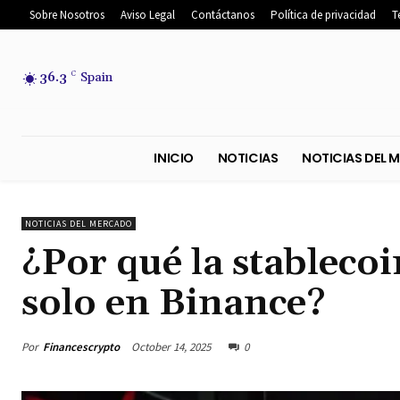
Sobre Nosotros
Aviso Legal
Contáctanos
Política de privacidad
T
36.3
C
Spain
INICIO
NOTICIAS
NOTICIA
NOTICIAS DEL MERCADO
¿Por qué la stableco
solo en Binance?
Por
Financescrypto
October 14, 2025
0