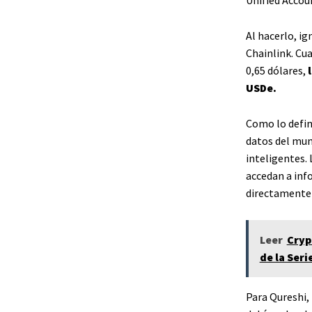
Al hacerlo, i
Chainlink. Cua
0,65 dólares,
l
USDe.
Como lo defin
datos del mun
inteligentes.
accedan a inf
directamente 
Leer
Cryp
de la Seri
Para Qureshi,