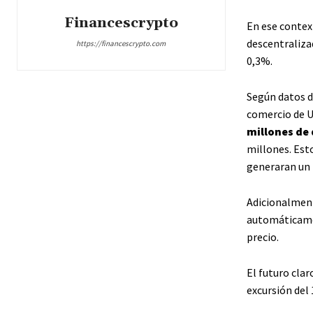
Financescrypto
En ese contex
descentraliza
https://financescrypto.com
0,3%.
Según datos d
comercio de U
millones de 
millones. Est
generaran un 
Adicionalment
automáticam
precio.
El futuro cla
excursión del 