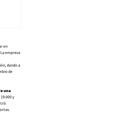
ar en
. La empresa
ión, dando a
mbio de
de una
19.000 y
stró
ortas.