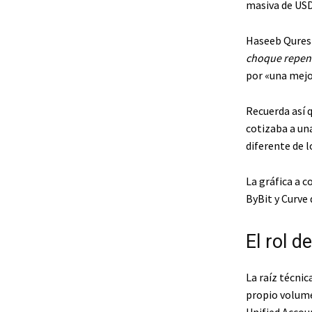
masiva de USDe
Haseeb Qureshi
choque repen
por «una mejo
Recuerda así q
cotizaba a un
diferente de l
La gráfica a c
ByBit y Curve
El rol d
La raíz técnic
propio volume
Unified Accou