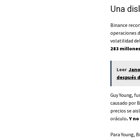
Una dis
Binance recon
operaciones d
volatilidad d
283 millones
Leer
Jano
después d
Guy Young, fu
causado por B
precios se ais
oráculo
. Y n
Para Young, B