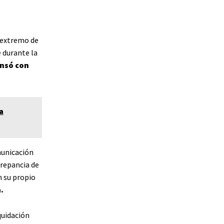
 extremo de
 durante la
nsó con
a
municación
crepancia de
n su propio
.
quidación