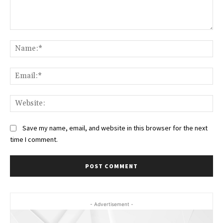
Comment:
Na
Ema
Web
Save my name, email, and website in this browser for the next
time I comment.
- Advertisement -