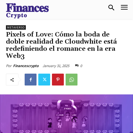
𝐅𝐢𝐧𝐚𝐧𝐜𝐞𝐬
𝐂𝐫𝐲𝐩𝐭𝐨
METAVERSO
Pixels of Love: Cómo la boda de
doble realidad de Cloudwhite está
redefiniendo el romance en la era
Web3
January 31, 2025
0
Por
Financescrypto