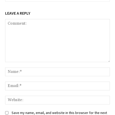
LEAVE A REPLY
Comment:
Na
Ema
Web
Save my name, email, and website in this browser for the next