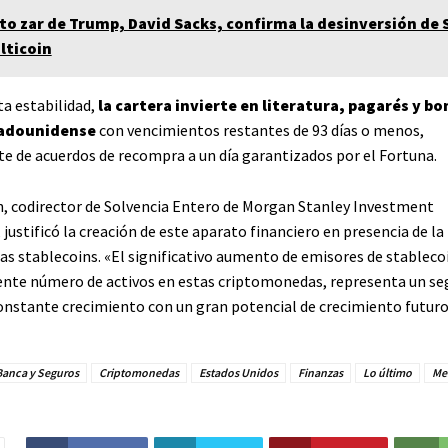
to zar de Trump, David Sacks, confirma la desinversión de 
lticoin
ta estabilidad,
la cartera invierte en literatura, pagarés y bo
tadounidense
con vencimientos restantes de 93 días o menos,
e de acuerdos de recompra a un día garantizados por el Fortuna.
, codirector de Solvencia Entero de Morgan Stanley Investment
ustificó la creación de este aparato financiero en presencia de l
las stablecoins. «El significativo aumento de emisores de stablecoi
ente número de activos en estas criptomonedas, representa un s
nstante crecimiento con un gran potencial de crecimiento futuro
Banca y Seguros
Criptomonedas
Estados Unidos
Finanzas
Lo último
Me