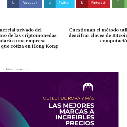
Facebook
Twitter
Pinterest
mercial privado del
Cuestionan el método uti
ino de las criptomonedas
descifrar claves de Bitco
udará a una empresa
computació
 que cotiza en Hong Kong
- Advertisement -