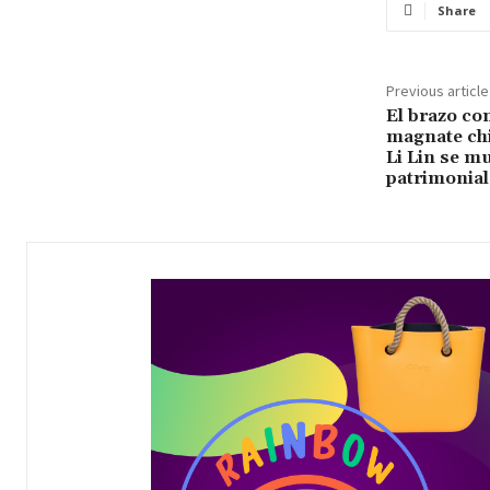
Share
Previous article
El brazo co
magnate ch
Li Lin se m
patrimonial