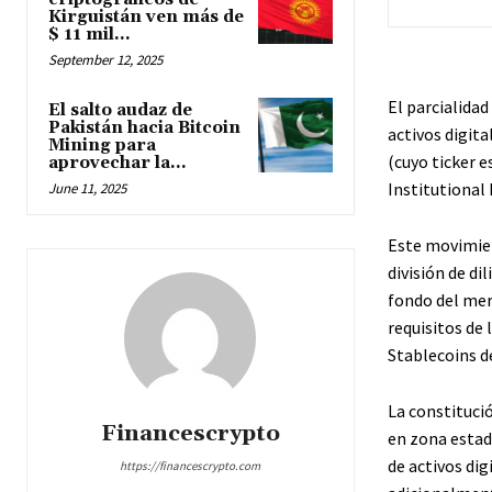
Kirguistán ven más de
$ 11 mil...
September 12, 2025
El parcialida
El salto audaz de
Pakistán hacia Bitcoin
activos digita
Mining para
(cuyo ticker 
aprovechar la...
Institutional 
June 11, 2025
Este movimien
división de di
fondo del mer
requisitos de
Stablecoins d
La constituci
Financescrypto
en zona estad
de activos dig
https://financescrypto.com