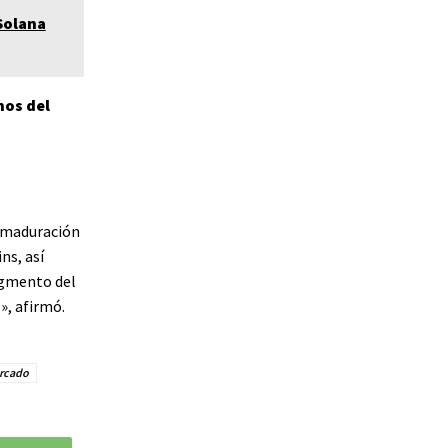
Solana
nos del
a maduración
ns, así
egmento del
», afirmó.
rcado