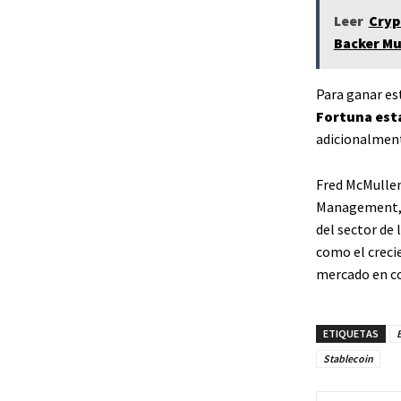
Leer
Cryp
Backer Mu
Para ganar es
Fortuna es
adicionalment
Fred McMullen
Management, j
del sector de 
como el creci
mercado en co
ETIQUETAS
Stablecoin