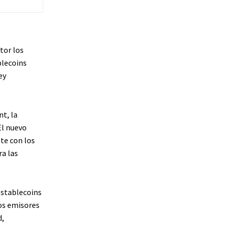
tor los
blecoins
ey
t, la
El nuevo
te con los
ra las
 stablecoins
os emisores
d,