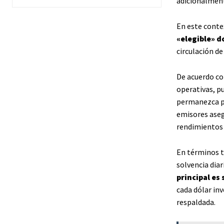
adicionalment
En este conte
«elegible» d
circulación de
De acuerdo co
operativas, pu
permanezca pa
emisores aseg
rendimientos 
En términos t
solvencia dia
principal es
cada dólar inv
respaldada.