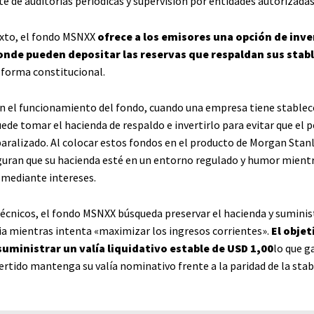
e de auditorías periódicas y supervisión por entidades autorizadas
xto, el fondo MSNXX
ofrece a los emisores una opción de inve
onde pueden depositar las reservas que respaldan sus stab
 forma constitucional.
n el funcionamiento del fondo, cuando una empresa tiene stablec
ede tomar el hacienda de respaldo e invertirlo para evitar que el p
ralizado. Al colocar estos fondos en el producto de Morgan Stanl
uran que su hacienda esté en un entorno regulado y humor mient
mediante intereses.
écnicos, el fondo MSNXX búsqueda preservar el hacienda y suminist
ria mientras intenta «maximizar los ingresos corrientes».
El objet
 suministrar un valía liquidativo estable de USD 1,00
lo que g
ertido mantenga su valía nominativo frente a la paridad de la sta