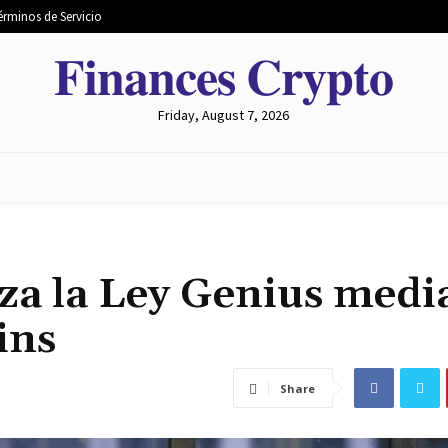
érminos de Servicio
𝐅𝐢𝐧𝐚𝐧𝐜𝐞𝐬 𝐂𝐫𝐲𝐩𝐭𝐨
Friday, August 7, 2026
 MERCADO
MINERÍA
INTERCAMBIO
METAVERSO
za la Ley Genius medi
ins
Share