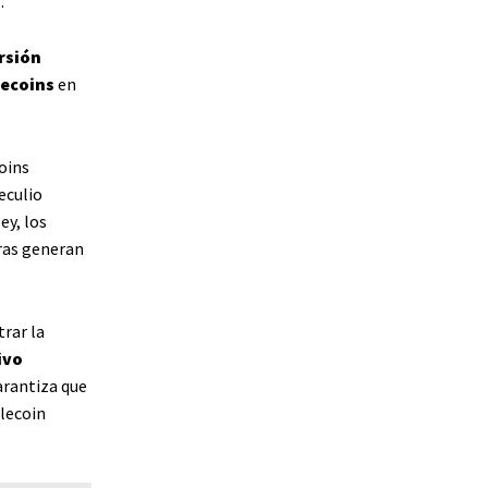
.
rsión
lecoins
en
oins
eculio
ey, los
ras generan
rar la
ivo
arantiza que
blecoin