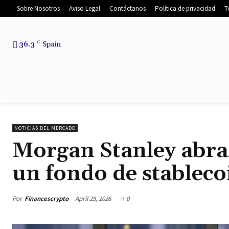
Sobre Nosotros
Aviso Legal
Contáctanos
Política de privacidad
T
36.3
C
Spain
INICIO
NOTICIAS
NOTICIAS DEL
NOTICIAS DEL MERCADO
Morgan Stanley abra
un fondo de stableco
Por
Financescrypto
April 25, 2026
0