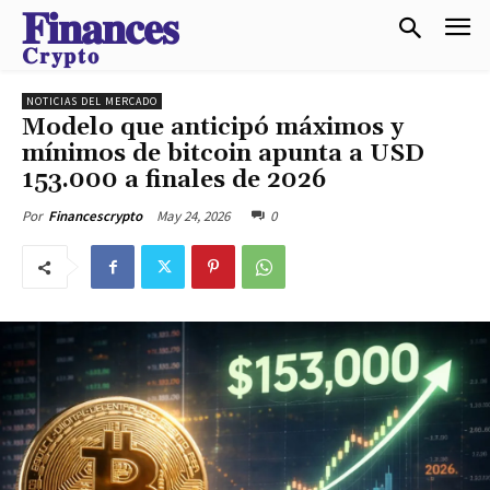
𝐅𝐢𝐧𝐚𝐧𝐜𝐞𝐬
𝐂𝐫𝐲𝐩𝐭𝐨
NOTICIAS DEL MERCADO
Modelo que anticipó máximos y
mínimos de bitcoin apunta a USD
153.000 a finales de 2026
May 24, 2026
0
Por
Financescrypto