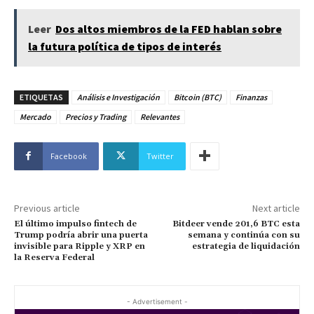
Leer
Dos altos miembros de la FED hablan sobre
la futura política de tipos de interés
ETIQUETAS
Análisis e Investigación
Bitcoin (BTC)
Finanzas
Mercado
Precios y Trading
Relevantes
Facebook
Twitter
Previous article
Next article
El último impulso fintech de
Bitdeer vende 201,6 BTC esta
Trump podría abrir una puerta
semana y continúa con su
invisible para Ripple y XRP en
estrategia de liquidación
la Reserva Federal
- Advertisement -