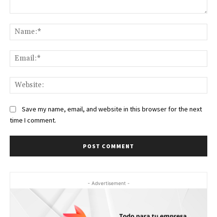
Comment:
Na
Ema
Web
Save my name, email, and website in this browser for the next
time I comment.
- Advertisement -