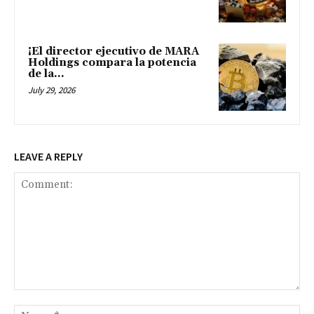
¡El director ejecutivo de MARA
Holdings compara la potencia
de la...
July 29, 2026
LEAVE A REPLY
Comment:
Na