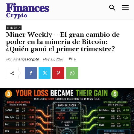
𝐅𝐢𝐧𝐚𝐧𝐜𝐞𝐬
𝐂𝐫𝐲𝐩𝐭𝐨
MINERÍA
Miner Weekly – El gran cambio de
poder en la minería de Bitcoin:
¿Quién ganó el primer trimestre?
May 15, 2026
0
Por
Financescrypto