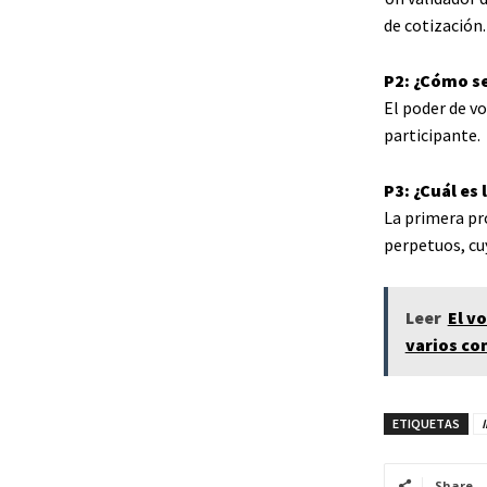
de cotización.
P2: ¿Cómo se
El poder de vo
participante.
P3: ¿Cuál es
La primera pr
perpetuos, cuy
Leer
El v
varios co
ETIQUETAS
Share