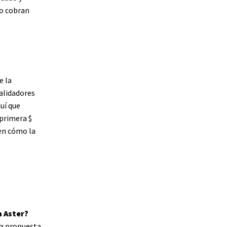
o cobran
e la
alidadores
uí que
a primera
$
en cómo la
n Aster?
na propuesta