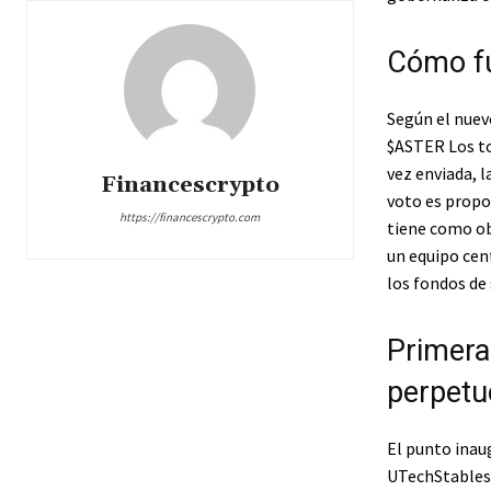
Cómo fu
Según el nuev
$ASTER
Los to
vez enviada, l
Financescrypto
voto es propo
https://financescrypto.com
tiene como ob
un equipo cen
los fondos de 
Primera
perpetu
El punto inaug
UTechStables 