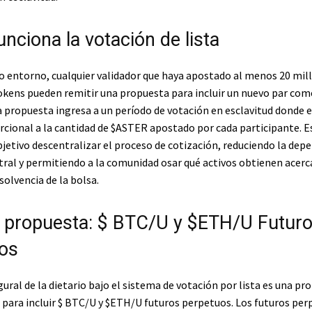
nciona la votación de lista
o entorno, cualquier validador que haya apostado al menos 20 mil
kens pueden remitir una propuesta para incluir un nuevo par come
a propuesta ingresa a un período de votación en esclavitud donde e
rcional a la cantidad de
$ASTER
apostado por cada participante. E
jetivo descentralizar el proceso de cotización, reduciendo la dep
tral y permitiendo a la comunidad osar qué activos obtienen acer
solvencia de la bolsa.
 propuesta:
$ BTC
/U y
$ETH
/U Futur
os
ural de la dietario bajo el sistema de votación por lista es una pr
para incluir
$ BTC
/U y
$ETH
/U futuros perpetuos. Los futuros per