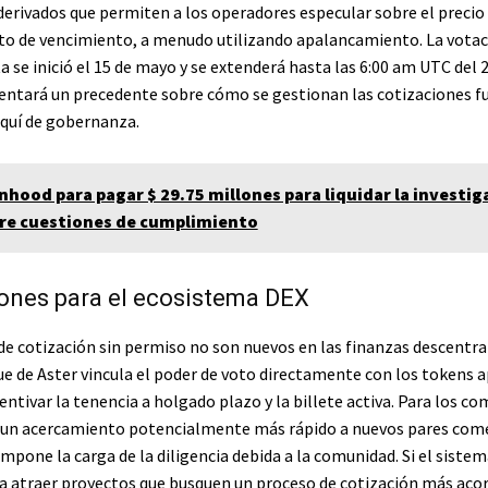
derivados que permiten a los operadores especular sobre el precio 
to de vencimiento, a menudo utilizando apalancamiento. La votac
 se inició el 15 de mayo y se extenderá hasta las 6:00 am UTC del 
sentará un precedente sobre cómo se gestionan las cotizaciones f
quí de gobernanza.
nhood para pagar $ 29.75 millones para liquidar la investig
re cuestiones de cumplimiento
ones para el ecosistema DEX
de cotización sin permiso no son nuevos en las finanzas descentra
ue de Aster vincula el poder de voto directamente con los tokens 
entivar la tenencia a holgado plazo y la billete activa. Para los co
a un acercamiento potencialmente más rápido a nuevos pares come
pone la carga de la diligencia debida a la comunidad. Si el siste
a atraer proyectos que busquen un proceso de cotización más aco