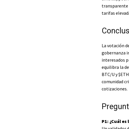
transparente 
tarifas elevad
Conclus
La votación d
gobernanza im
interesados ​
equilibra la d
BTC
/U y
$ETH
comunidad cri
cotizaciones.
Pregunt
P1: ¿Cuál es
Un validador 