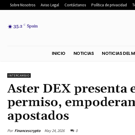
Sobre Nosotros
Aviso Legal
Contáctanos
Política de privacidad
T
35.2
C
Spain
INICIO
NOTICIAS
NOTICIA
INTERCAMBIO
Aster DEX presenta el
permiso, empoderand
apostados
Por
Financescrypto
May 24, 2026
0