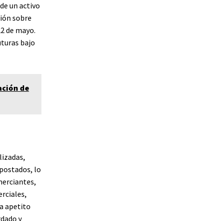
de un activo
ión sobre
22 de mayo.
uturas bajo
ación de
lizadas,
apostados, lo
merciantes,
rciales,
ma apetito
rdado y