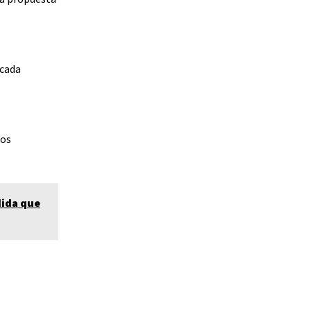
cada
ros
dida que