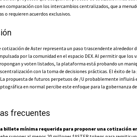
en comparación con los intercambios centralizados, que a menud
as o requieren acuerdos exclusivos.
ión
e cotización de Aster representa un paso trascendente alrededor d
pulsada por la comunidad en el espacio DEX. Al permitir que los v
​propongan y voten listados, la plataforma está probando un maniq
escentralización con la toma de decisiones prácticas. El éxito de l
La propuesta de futuros perpetuos de /U probablemente influirá 
ptográfica en normal percibe este enfoque para la gobernanza de
as frecuentes
 la billete mínima requerida para proponer una cotización e
debe suponer al menos 20 millones
$ASTER
tokens para remitir u