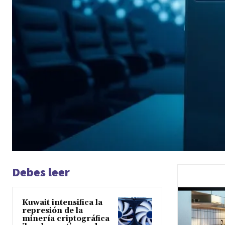
Debes leer
Kuwait intensifica la
represión de la
minería criptográfica