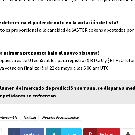
 determina el poder de voto en la votación de lista?
to es proporcional a la cantidad de
$ASTER
tokens apostados por 
 la primera propuesta bajo el nuevo sistema?
opuesta es de UTechStables para registrar
$ BTC
/U y
$ETH
/U futu
a votación finalizará el 22 de mayo a las 6:00 am UTC.
olumen del mercado de predicción semanal se dispara a me
mpetidores se enfrentan
Intercambio
Noticias
Noticias de intercambio
Facebook
Twitter
Pinterest