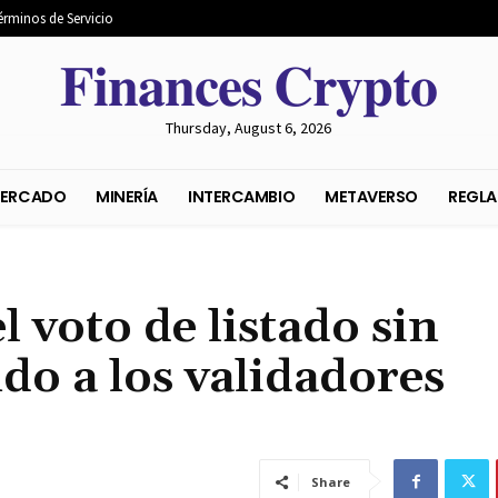
érminos de Servicio
𝐅𝐢𝐧𝐚𝐧𝐜𝐞𝐬 𝐂𝐫𝐲𝐩𝐭𝐨
Thursday, August 6, 2026
S DEL MERCADO
MINERÍA
INTERCAMBIO
METAVER
 voto de listado sin
o a los validadores
Share