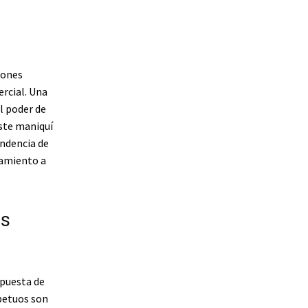
lones
rcial. Una
l poder de
ste maniquí
endencia de
camiento a
os
opuesta de
petuos son