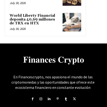
July 30, 2026
World Liberty Financial
deposita 40,69 millones
de TRX en HTX
July 30, 2026
𝐅𝐢𝐧𝐚𝐧𝐜𝐞𝐬 𝐂𝐫𝐲𝐩𝐭𝐨
En Financescrypto, nos apasiona el mundo de las
criptomonedas y las oportunidades que ofrece este
ecosistema financiero en constante evolución