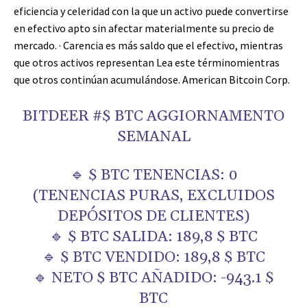
eficiencia y celeridad con la que un activo puede convertirse
en efectivo apto sin afectar materialmente su precio de
mercado. · Carencia es más saldo que el efectivo, mientras
que otros activos representan
Lea este término
mientras
que otros continúan acumulándose. American Bitcoin Corp.
BITDEER #
$ BTC
AGGIORNAMENTO
SEMANAL
🔹
$ BTC
TENENCIAS: 0
(TENENCIAS PURAS, EXCLUIDOS
DEPÓSITOS DE CLIENTES)
🔹
$ BTC
SALIDA: 189,8
$ BTC
🔹
$ BTC
VENDIDO: 189,8
$ BTC
🔹 NETO
$ BTC
AÑADIDO: -943.1
$
BTC