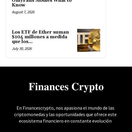
OnlyFans Modles What to
Know
August 7, 2026
Los ETF de Ether suman
$104 millones a medida
que los...
July 30, 2026
𝐅𝐢𝐧𝐚𝐧𝐜𝐞𝐬 𝐂𝐫𝐲𝐩𝐭𝐨
En Financescrypto, nos apasiona el mundo de las
criptomonedas y las oportunidades que ofrece este
ecosistema financiero en constante evolución