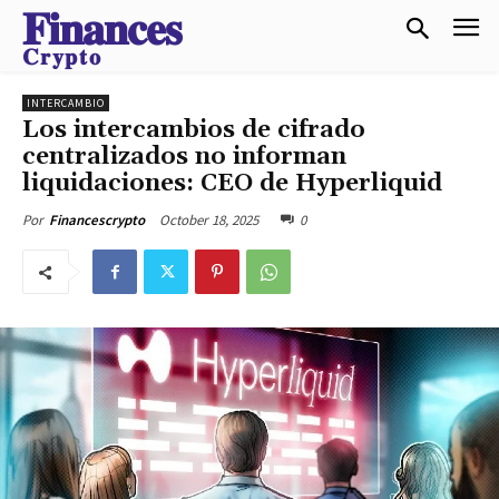
𝐅𝐢𝐧𝐚𝐧𝐜𝐞𝐬
𝐂𝐫𝐲𝐩𝐭𝐨
INTERCAMBIO
Los intercambios de cifrado
centralizados no informan
liquidaciones: CEO de Hyperliquid
October 18, 2025
0
Por
Financescrypto