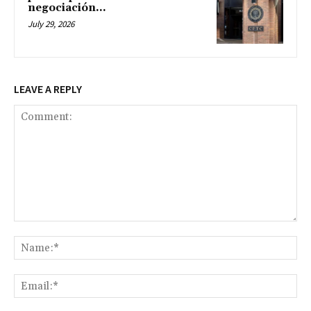
negociación...
July 29, 2026
LEAVE A REPLY
Comment:
Na
Ema